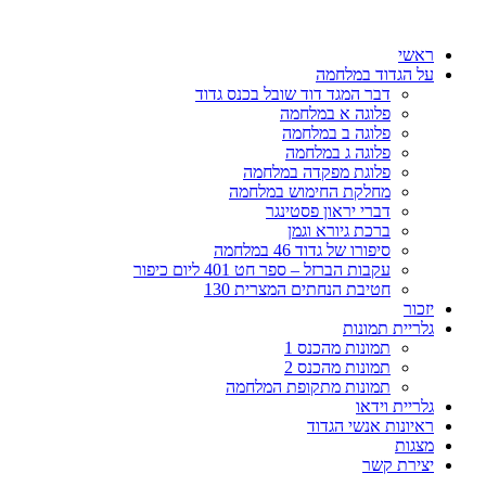
דלג
לתוכן
ראשי
על הגדוד במלחמה
דבר המגד דוד שובל בכנס גדוד
פלוגה א במלחמה
פלוגה ב במלחמה
פלוגה ג במלחמה
פלוגת מפקדה במלחמה
מחלקת החימוש במלחמה
דברי יראון פסטינגר
ברכת גיורא וגמן
סיפורו של גדוד 46 במלחמה
עקבות הברזל – ספר חט 401 ליום כיפור
חטיבת הנחתים המצרית 130
יזכור
גלריית תמונות
תמונות מהכנס 1
תמונות מהכנס 2
תמונות מתקופת המלחמה
גלריית וידאו
ראיונות אנשי הגדוד
מצגות
יצירת קשר