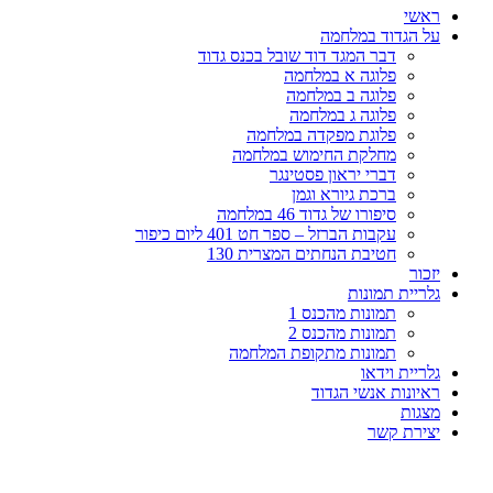
ראשי
על הגדוד במלחמה
דבר המגד דוד שובל בכנס גדוד
פלוגה א במלחמה
פלוגה ב במלחמה
פלוגה ג במלחמה
פלוגת מפקדה במלחמה
מחלקת החימוש במלחמה
דברי יראון פסטינגר
ברכת גיורא וגמן
סיפורו של גדוד 46 במלחמה
עקבות הברזל – ספר חט 401 ליום כיפור
חטיבת הנחתים המצרית 130
יזכור
גלריית תמונות
תמונות מהכנס 1
תמונות מהכנס 2
תמונות מתקופת המלחמה
גלריית וידאו
ראיונות אנשי הגדוד
מצגות
יצירת קשר