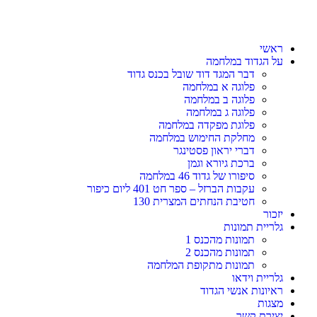
ראשי
על הגדוד במלחמה
דבר המגד דוד שובל בכנס גדוד
פלוגה א במלחמה
פלוגה ב במלחמה
פלוגה ג במלחמה
פלוגת מפקדה במלחמה
מחלקת החימוש במלחמה
דברי יראון פסטינגר
ברכת גיורא וגמן
סיפורו של גדוד 46 במלחמה
עקבות הברזל – ספר חט 401 ליום כיפור
חטיבת הנחתים המצרית 130
יזכור
גלריית תמונות
תמונות מהכנס 1
תמונות מהכנס 2
תמונות מתקופת המלחמה
גלריית וידאו
ראיונות אנשי הגדוד
מצגות
יצירת קשר