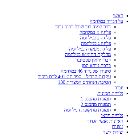
דלג
לתוכן
ראשי
על הגדוד במלחמה
דבר המגד דוד שובל בכנס גדוד
פלוגה א במלחמה
פלוגה ב במלחמה
פלוגה ג במלחמה
פלוגת מפקדה במלחמה
מחלקת החימוש במלחמה
דברי יראון פסטינגר
ברכת גיורא וגמן
סיפורו של גדוד 46 במלחמה
עקבות הברזל – ספר חט 401 ליום כיפור
חטיבת הנחתים המצרית 130
יזכור
גלריית תמונות
תמונות מהכנס 1
תמונות מהכנס 2
תמונות מתקופת המלחמה
גלריית וידאו
ראיונות אנשי הגדוד
מצגות
יצירת קשר