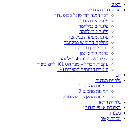
ראשי
על הגדוד במלחמה
דבר המגד דוד שובל בכנס גדוד
פלוגה א במלחמה
פלוגה ב במלחמה
פלוגה ג במלחמה
פלוגת מפקדה במלחמה
מחלקת החימוש במלחמה
דברי יראון פסטינגר
ברכת גיורא וגמן
סיפורו של גדוד 46 במלחמה
עקבות הברזל – ספר חט 401 ליום כיפור
חטיבת הנחתים המצרית 130
יזכור
גלריית תמונות
תמונות מהכנס 1
תמונות מהכנס 2
תמונות מתקופת המלחמה
גלריית וידאו
ראיונות אנשי הגדוד
מצגות
יצירת קשר