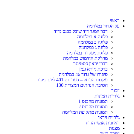
ראשי
על הגדוד במלחמה
דבר המגד דוד שובל בכנס גדוד
פלוגה א במלחמה
פלוגה ב במלחמה
פלוגה ג במלחמה
פלוגת מפקדה במלחמה
מחלקת החימוש במלחמה
דברי יראון פסטינגר
ברכת גיורא וגמן
סיפורו של גדוד 46 במלחמה
עקבות הברזל – ספר חט 401 ליום כיפור
חטיבת הנחתים המצרית 130
יזכור
גלריית תמונות
תמונות מהכנס 1
תמונות מהכנס 2
תמונות מתקופת המלחמה
גלריית וידאו
ראיונות אנשי הגדוד
מצגות
יצירת קשר