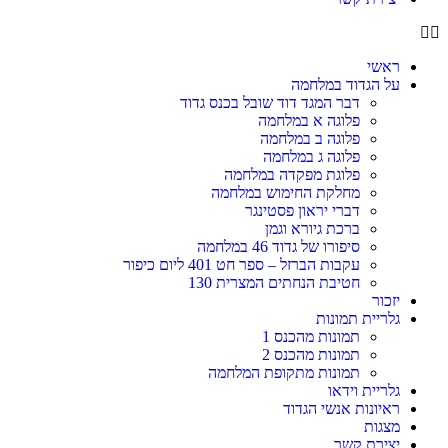
ראשי
על הגדוד במלחמה
דבר המגד דוד שובל בכנס גדוד
פלוגה א במלחמה
פלוגה ב במלחמה
פלוגה ג במלחמה
פלוגת מפקדה במלחמה
מחלקת החימוש במלחמה
דברי יראון פסטינגר
ברכת גיורא וגמן
סיפורו של גדוד 46 במלחמה
עקבות הברזל – ספר חט 401 ליום כיפור
חטיבת הנחתים המצרית 130
יזכור
גלריית תמונות
תמונות מהכנס 1
תמונות מהכנס 2
תמונות מתקופת המלחמה
גלריית וידאו
ראיונות אנשי הגדוד
מצגות
יצירת קשר