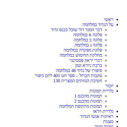
ראשי
על הגדוד במלחמה
דבר המגד דוד שובל בכנס גדוד
פלוגה א במלחמה
פלוגה ב במלחמה
פלוגה ג במלחמה
פלוגת מפקדה במלחמה
מחלקת החימוש במלחמה
דברי יראון פסטינגר
ברכת גיורא וגמן
סיפורו של גדוד 46 במלחמה
עקבות הברזל – ספר חט 401 ליום כיפור
חטיבת הנחתים המצרית 130
יזכור
גלריית תמונות
תמונות מהכנס 1
תמונות מהכנס 2
תמונות מתקופת המלחמה
גלריית וידאו
ראיונות אנשי הגדוד
מצגות
יצירת קשר