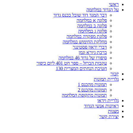
ראשי
על הגדוד במלחמה
דבר המגד דוד שובל בכנס גדוד
פלוגה א במלחמה
פלוגה ב במלחמה
פלוגה ג במלחמה
פלוגת מפקדה במלחמה
מחלקת החימוש במלחמה
דברי יראון פסטינגר
ברכת גיורא וגמן
סיפורו של גדוד 46 במלחמה
עקבות הברזל – ספר חט 401 ליום כיפור
חטיבת הנחתים המצרית 130
יזכור
גלריית תמונות
תמונות מהכנס 1
תמונות מהכנס 2
תמונות מתקופת המלחמה
גלריית וידאו
ראיונות אנשי הגדוד
מצגות
יצירת קשר