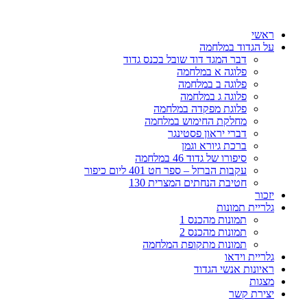
דלג
לתוכן
ראשי
על הגדוד במלחמה
דבר המגד דוד שובל בכנס גדוד
פלוגה א במלחמה
פלוגה ב במלחמה
פלוגה ג במלחמה
פלוגת מפקדה במלחמה
מחלקת החימוש במלחמה
דברי יראון פסטינגר
ברכת גיורא וגמן
סיפורו של גדוד 46 במלחמה
עקבות הברזל – ספר חט 401 ליום כיפור
חטיבת הנחתים המצרית 130
יזכור
גלריית תמונות
תמונות מהכנס 1
תמונות מהכנס 2
תמונות מתקופת המלחמה
גלריית וידאו
ראיונות אנשי הגדוד
מצגות
יצירת קשר