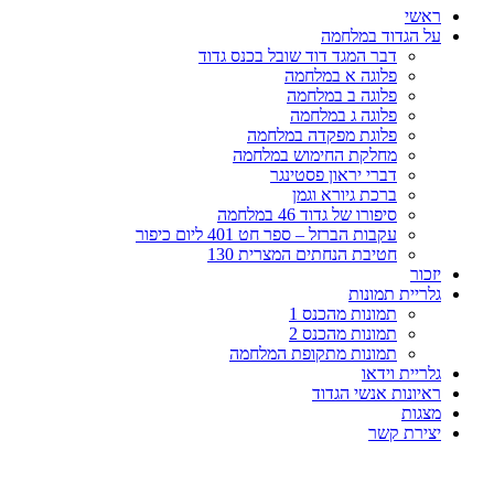
ראשי
על הגדוד במלחמה
דבר המגד דוד שובל בכנס גדוד
פלוגה א במלחמה
פלוגה ב במלחמה
פלוגה ג במלחמה
פלוגת מפקדה במלחמה
מחלקת החימוש במלחמה
דברי יראון פסטינגר
ברכת גיורא וגמן
סיפורו של גדוד 46 במלחמה
עקבות הברזל – ספר חט 401 ליום כיפור
חטיבת הנחתים המצרית 130
יזכור
גלריית תמונות
תמונות מהכנס 1
תמונות מהכנס 2
תמונות מתקופת המלחמה
גלריית וידאו
ראיונות אנשי הגדוד
מצגות
יצירת קשר