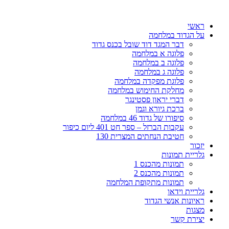
דלג
לתוכן
ראשי
על הגדוד במלחמה
דבר המגד דוד שובל בכנס גדוד
פלוגה א במלחמה
פלוגה ב במלחמה
פלוגה ג במלחמה
פלוגת מפקדה במלחמה
מחלקת החימוש במלחמה
דברי יראון פסטינגר
ברכת גיורא וגמן
סיפורו של גדוד 46 במלחמה
עקבות הברזל – ספר חט 401 ליום כיפור
חטיבת הנחתים המצרית 130
יזכור
גלריית תמונות
תמונות מהכנס 1
תמונות מהכנס 2
תמונות מתקופת המלחמה
גלריית וידאו
ראיונות אנשי הגדוד
מצגות
יצירת קשר