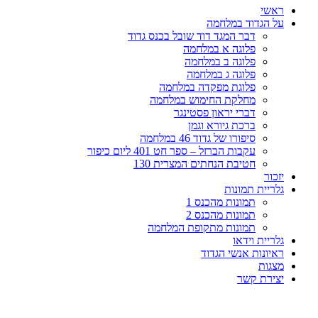
ראשי
על הגדוד במלחמה
דבר המגד דוד שובל בכנס גדוד
פלוגה א במלחמה
פלוגה ב במלחמה
פלוגה ג במלחמה
פלוגת מפקדה במלחמה
מחלקת החימוש במלחמה
דברי יראון פסטינגר
ברכת גיורא וגמן
סיפורו של גדוד 46 במלחמה
עקבות הברזל – ספר חט 401 ליום כיפור
חטיבת הנחתים המצרית 130
יזכור
גלריית תמונות
תמונות מהכנס 1
תמונות מהכנס 2
תמונות מתקופת המלחמה
גלריית וידאו
ראיונות אנשי הגדוד
מצגות
יצירת קשר