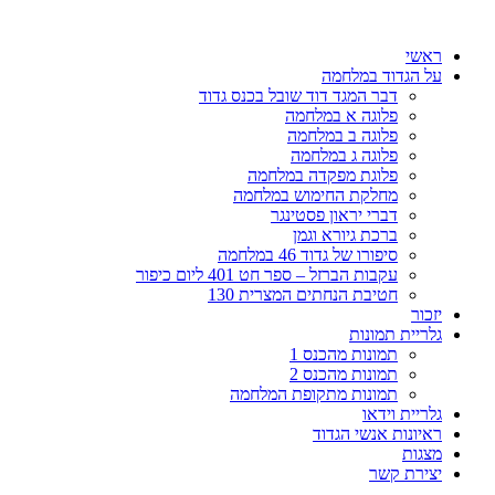
דלג
לתוכן
ראשי
על הגדוד במלחמה
דבר המגד דוד שובל בכנס גדוד
פלוגה א במלחמה
פלוגה ב במלחמה
פלוגה ג במלחמה
פלוגת מפקדה במלחמה
מחלקת החימוש במלחמה
דברי יראון פסטינגר
ברכת גיורא וגמן
סיפורו של גדוד 46 במלחמה
עקבות הברזל – ספר חט 401 ליום כיפור
חטיבת הנחתים המצרית 130
יזכור
גלריית תמונות
תמונות מהכנס 1
תמונות מהכנס 2
תמונות מתקופת המלחמה
גלריית וידאו
ראיונות אנשי הגדוד
מצגות
יצירת קשר