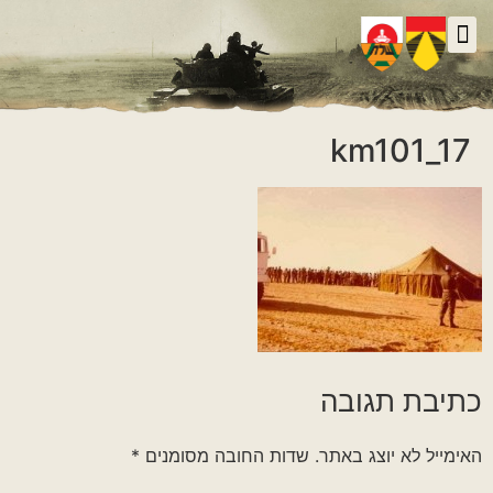
יצירת קשר
גלריית וידאו
ראיונות אנשי הגדוד
גלריית תמונות
על הגדוד במלחמה
km101_17
כתיבת תגובה
האימייל לא יוצג באתר.
שדות החובה מסומנים
*