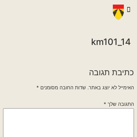
יצירת קשר
גלריית וידאו
ראיונות אנשי הגדוד
גלריית תמונות
על הגדוד במלחמה
km101_14
כתיבת תגובה
האימייל לא יוצג באתר.
שדות החובה מסומנים
*
התגובה שלך
*