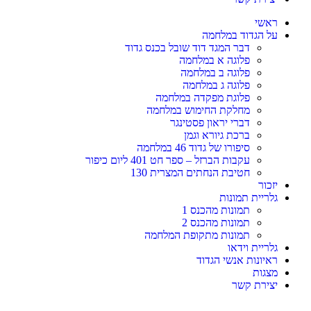
ראשי
על הגדוד במלחמה
דבר המגד דוד שובל בכנס גדוד
פלוגה א במלחמה
פלוגה ב במלחמה
פלוגה ג במלחמה
פלוגת מפקדה במלחמה
מחלקת החימוש במלחמה
דברי יראון פסטינגר
ברכת גיורא וגמן
סיפורו של גדוד 46 במלחמה
עקבות הברזל – ספר חט 401 ליום כיפור
חטיבת הנחתים המצרית 130
יזכור
גלריית תמונות
תמונות מהכנס 1
תמונות מהכנס 2
תמונות מתקופת המלחמה
גלריית וידאו
ראיונות אנשי הגדוד
מצגות
יצירת קשר