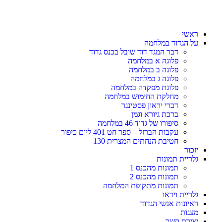
ראשי
על הגדוד במלחמה
דבר המגד דוד שובל בכנס גדוד
פלוגה א במלחמה
פלוגה ב במלחמה
פלוגה ג במלחמה
פלוגת מפקדה במלחמה
מחלקת החימוש במלחמה
דברי יראון פסטינגר
ברכת גיורא וגמן
סיפורו של גדוד 46 במלחמה
עקבות הברזל – ספר חט 401 ליום כיפור
חטיבת הנחתים המצרית 130
יזכור
גלריית תמונות
תמונות מהכנס 1
תמונות מהכנס 2
תמונות מתקופת המלחמה
גלריית וידאו
ראיונות אנשי הגדוד
מצגות
יצירת קשר