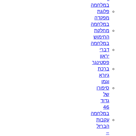
במלחמה
פלוגת
מפקדה
במלחמה
מחלקת
החימוש
במלחמה
דברי
יראון
פסטינגר
ברכת
גיורא
וגמן
סיפורו
של
גדוד
46
במלחמה
עקבות
הברזל
–