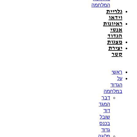
המלחמה
גלריית
וידאו
ראיונות
אנשי
הגדוד
מצגות
יצירת
קשר
ראשי
על
הגדוד
במלחמה
דבר
המגד
דוד
שובל
בכנס
גדוד
פלוגה