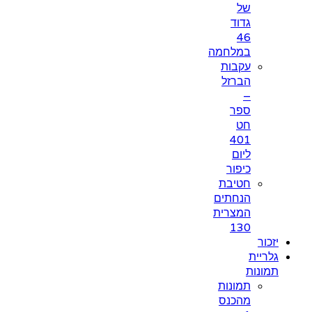
של
גדוד
46
במלחמה
עקבות
הברזל
–
ספר
חט
401
ליום
כיפור
חטיבת
הנחתים
המצרית
130
יזכור
גלריית
תמונות
תמונות
מהכנס