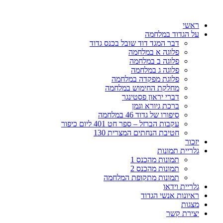
דלג
לתוכן
ראשי
על הגדוד במלחמה
דבר המגד דוד שובל בכנס גדוד
פלוגה א במלחמה
פלוגה ב במלחמה
פלוגה ג במלחמה
פלוגת מפקדה במלחמה
מחלקת החימוש במלחמה
דברי יראון פסטינגר
ברכת גיורא וגמן
סיפורו של גדוד 46 במלחמה
עקבות הברזל – ספר חט 401 ליום כיפור
חטיבת הנחתים המצרית 130
יזכור
גלריית תמונות
תמונות מהכנס 1
תמונות מהכנס 2
תמונות מתקופת המלחמה
גלריית וידאו
ראיונות אנשי הגדוד
מצגות
יצירת קשר