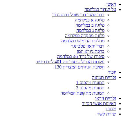
ראשי
על הגדוד במלחמה
דבר המגד דוד שובל בכנס גדוד
פלוגה א במלחמה
פלוגה ב במלחמה
פלוגה ג במלחמה
פלוגת מפקדה במלחמה
מחלקת החימוש במלחמה
דברי יראון פסטינגר
ברכת גיורא וגמן
סיפורו של גדוד 46 במלחמה
עקבות הברזל – ספר חט 401 ליום כיפור
חטיבת הנחתים המצרית 130
יזכור
גלריית תמונות
תמונות מהכנס 1
תמונות מהכנס 2
תמונות מתקופת המלחמה
גלריית וידאו
ראיונות אנשי הגדוד
מצגות
יצירת קשר