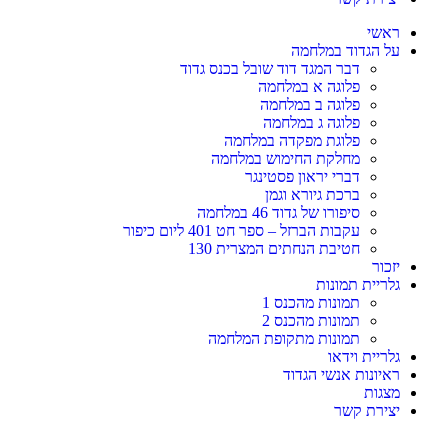
ראשי
על הגדוד במלחמה
דבר המגד דוד שובל בכנס גדוד
פלוגה א במלחמה
פלוגה ב במלחמה
פלוגה ג במלחמה
פלוגת מפקדה במלחמה
מחלקת החימוש במלחמה
דברי יראון פסטינגר
ברכת גיורא וגמן
סיפורו של גדוד 46 במלחמה
עקבות הברזל – ספר חט 401 ליום כיפור
חטיבת הנחתים המצרית 130
יזכור
גלריית תמונות
תמונות מהכנס 1
תמונות מהכנס 2
תמונות מתקופת המלחמה
גלריית וידאו
ראיונות אנשי הגדוד
מצגות
יצירת קשר