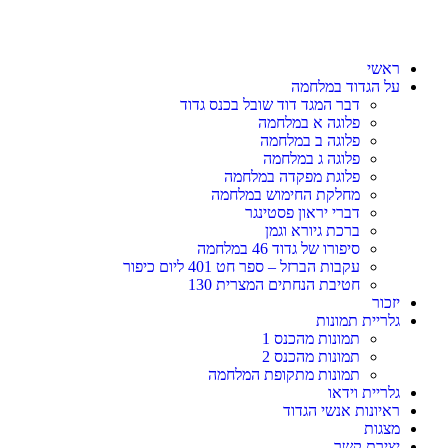
ראשי
על הגדוד במלחמה
דבר המגד דוד שובל בכנס גדוד
פלוגה א במלחמה
פלוגה ב במלחמה
פלוגה ג במלחמה
פלוגת מפקדה במלחמה
מחלקת החימוש במלחמה
דברי יראון פסטינגר
ברכת גיורא וגמן
סיפורו של גדוד 46 במלחמה
עקבות הברזל – ספר חט 401 ליום כיפור
חטיבת הנחתים המצרית 130
יזכור
גלריית תמונות
תמונות מהכנס 1
תמונות מהכנס 2
תמונות מתקופת המלחמה
גלריית וידאו
ראיונות אנשי הגדוד
מצגות
יצירת קשר