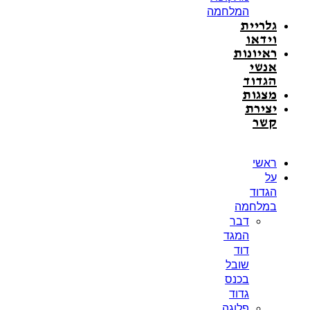
המלחמה
גלריית
וידאו
ראיונות
אנשי
הגדוד
מצגות
יצירת
קשר
ראשי
על
הגדוד
במלחמה
דבר
המגד
דוד
שובל
בכנס
גדוד
פלוגה