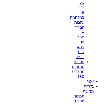
של
גדוד
46
במלחמה
עקבות
הברזל
–
ספר
חט
401
ליום
כיפור
חטיבת
הנחתים
המצרית
130
יזכור
גלריית
תמונות
תמונות
מהכנס