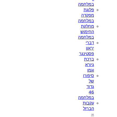
במלחמה
פלוגת
מפקדה
במלחמה
מחלקת
החימוש
במלחמה
דברי
יראון
פסטינגר
ברכת
גיורא
וגמן
סיפורו
של
גדוד
46
במלחמה
עקבות
הברזל
–