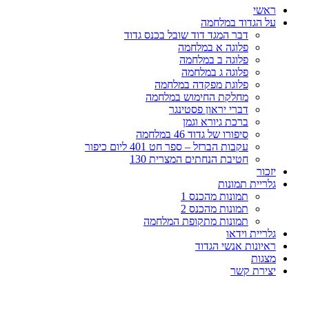
ראשי
על הגדוד במלחמה
דבר המגד דוד שובל בכנס גדוד
פלוגה א במלחמה
פלוגה ב במלחמה
פלוגה ג במלחמה
פלוגת מפקדה במלחמה
מחלקת החימוש במלחמה
דברי יראון פסטינגר
ברכת גיורא וגמן
סיפורו של גדוד 46 במלחמה
עקבות הברזל – ספר חט 401 ליום כיפור
חטיבת הנחתים המצרית 130
יזכור
גלריית תמונות
תמונות מהכנס 1
תמונות מהכנס 2
תמונות מתקופת המלחמה
גלריית וידאו
ראיונות אנשי הגדוד
מצגות
יצירת קשר