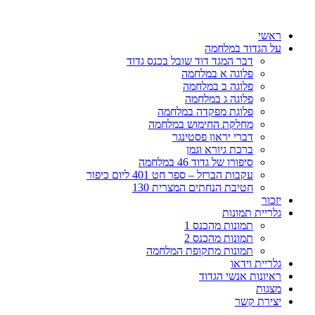
דלג
לתוכן
ראשי
על הגדוד במלחמה
דבר המגד דוד שובל בכנס גדוד
פלוגה א במלחמה
פלוגה ב במלחמה
פלוגה ג במלחמה
פלוגת מפקדה במלחמה
מחלקת החימוש במלחמה
דברי יראון פסטינגר
ברכת גיורא וגמן
סיפורו של גדוד 46 במלחמה
עקבות הברזל – ספר חט 401 ליום כיפור
חטיבת הנחתים המצרית 130
יזכור
גלריית תמונות
תמונות מהכנס 1
תמונות מהכנס 2
תמונות מתקופת המלחמה
גלריית וידאו
ראיונות אנשי הגדוד
מצגות
יצירת קשר