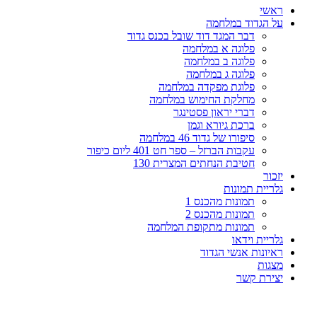
ראשי
על הגדוד במלחמה
דבר המגד דוד שובל בכנס גדוד
פלוגה א במלחמה
פלוגה ב במלחמה
פלוגה ג במלחמה
פלוגת מפקדה במלחמה
מחלקת החימוש במלחמה
דברי יראון פסטינגר
ברכת גיורא וגמן
סיפורו של גדוד 46 במלחמה
עקבות הברזל – ספר חט 401 ליום כיפור
חטיבת הנחתים המצרית 130
יזכור
גלריית תמונות
תמונות מהכנס 1
תמונות מהכנס 2
תמונות מתקופת המלחמה
גלריית וידאו
ראיונות אנשי הגדוד
מצגות
יצירת קשר