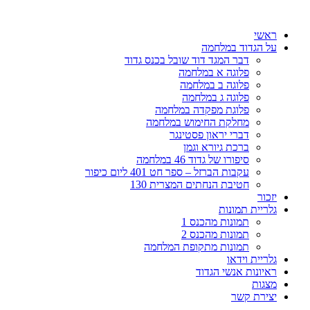
דלג
לתוכן
ראשי
על הגדוד במלחמה
דבר המגד דוד שובל בכנס גדוד
פלוגה א במלחמה
פלוגה ב במלחמה
פלוגה ג במלחמה
פלוגת מפקדה במלחמה
מחלקת החימוש במלחמה
דברי יראון פסטינגר
ברכת גיורא וגמן
סיפורו של גדוד 46 במלחמה
עקבות הברזל – ספר חט 401 ליום כיפור
חטיבת הנחתים המצרית 130
יזכור
גלריית תמונות
תמונות מהכנס 1
תמונות מהכנס 2
תמונות מתקופת המלחמה
גלריית וידאו
ראיונות אנשי הגדוד
מצגות
יצירת קשר