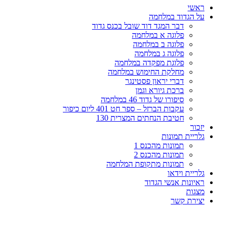
ראשי
על הגדוד במלחמה
דבר המגד דוד שובל בכנס גדוד
פלוגה א במלחמה
פלוגה ב במלחמה
פלוגה ג במלחמה
פלוגת מפקדה במלחמה
מחלקת החימוש במלחמה
דברי יראון פסטינגר
ברכת גיורא וגמן
סיפורו של גדוד 46 במלחמה
עקבות הברזל – ספר חט 401 ליום כיפור
חטיבת הנחתים המצרית 130
יזכור
גלריית תמונות
תמונות מהכנס 1
תמונות מהכנס 2
תמונות מתקופת המלחמה
גלריית וידאו
ראיונות אנשי הגדוד
מצגות
יצירת קשר