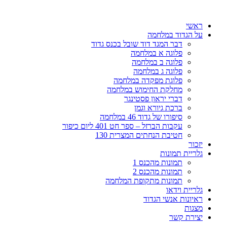
דלג
לתוכן
ראשי
על הגדוד במלחמה
דבר המגד דוד שובל בכנס גדוד
פלוגה א במלחמה
פלוגה ב במלחמה
פלוגה ג במלחמה
פלוגת מפקדה במלחמה
מחלקת החימוש במלחמה
דברי יראון פסטינגר
ברכת גיורא וגמן
סיפורו של גדוד 46 במלחמה
עקבות הברזל – ספר חט 401 ליום כיפור
חטיבת הנחתים המצרית 130
יזכור
גלריית תמונות
תמונות מהכנס 1
תמונות מהכנס 2
תמונות מתקופת המלחמה
גלריית וידאו
ראיונות אנשי הגדוד
מצגות
יצירת קשר