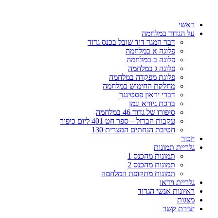
דלג
לתוכן
ראשי
על הגדוד במלחמה
דבר המגד דוד שובל בכנס גדוד
פלוגה א במלחמה
פלוגה ב במלחמה
פלוגה ג במלחמה
פלוגת מפקדה במלחמה
מחלקת החימוש במלחמה
דברי יראון פסטינגר
ברכת גיורא וגמן
סיפורו של גדוד 46 במלחמה
עקבות הברזל – ספר חט 401 ליום כיפור
חטיבת הנחתים המצרית 130
יזכור
גלריית תמונות
תמונות מהכנס 1
תמונות מהכנס 2
תמונות מתקופת המלחמה
גלריית וידאו
ראיונות אנשי הגדוד
מצגות
יצירת קשר