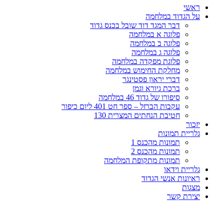
ראשי
על הגדוד במלחמה
דבר המגד דוד שובל בכנס גדוד
פלוגה א במלחמה
פלוגה ב במלחמה
פלוגה ג במלחמה
פלוגת מפקדה במלחמה
מחלקת החימוש במלחמה
דברי יראון פסטינגר
ברכת גיורא וגמן
סיפורו של גדוד 46 במלחמה
עקבות הברזל – ספר חט 401 ליום כיפור
חטיבת הנחתים המצרית 130
יזכור
גלריית תמונות
תמונות מהכנס 1
תמונות מהכנס 2
תמונות מתקופת המלחמה
גלריית וידאו
ראיונות אנשי הגדוד
מצגות
יצירת קשר