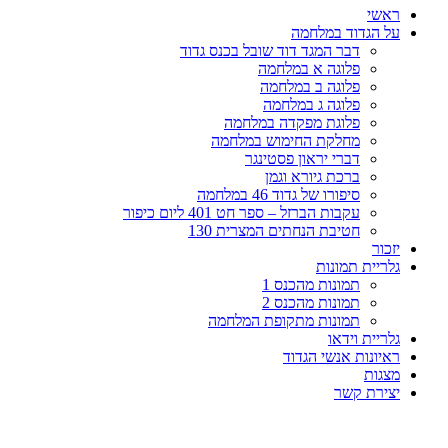
ראשי
על הגדוד במלחמה
דבר המגד דוד שובל בכנס גדוד
פלוגה א במלחמה
פלוגה ב במלחמה
פלוגה ג במלחמה
פלוגת מפקדה במלחמה
מחלקת החימוש במלחמה
דברי יראון פסטינגר
ברכת גיורא וגמן
סיפורו של גדוד 46 במלחמה
עקבות הברזל – ספר חט 401 ליום כיפור
חטיבת הנחתים המצרית 130
יזכור
גלריית תמונות
תמונות מהכנס 1
תמונות מהכנס 2
תמונות מתקופת המלחמה
גלריית וידאו
ראיונות אנשי הגדוד
מצגות
יצירת קשר