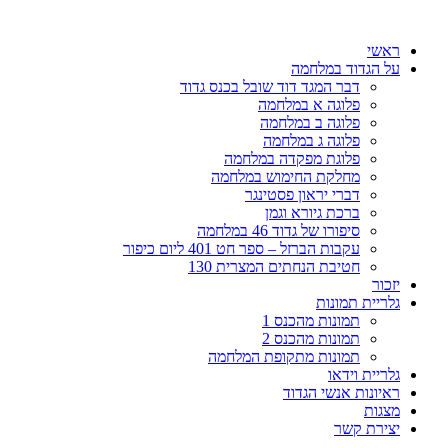
דלג
לתוכן
ראשי
על הגדוד במלחמה
דבר המגד דוד שובל בכנס גדוד
פלוגה א במלחמה
פלוגה ב במלחמה
פלוגה ג במלחמה
פלוגת מפקדה במלחמה
מחלקת החימוש במלחמה
דברי יראון פסטינגר
ברכת גיורא וגמן
סיפורו של גדוד 46 במלחמה
עקבות הברזל – ספר חט 401 ליום כיפור
חטיבת הנחתים המצרית 130
יזכור
גלריית תמונות
תמונות מהכנס 1
תמונות מהכנס 2
תמונות מתקופת המלחמה
גלריית וידאו
ראיונות אנשי הגדוד
מצגות
יצירת קשר