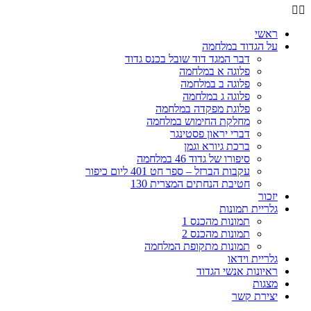
ראשי
על הגדוד במלחמה
דבר המגד דוד שובל בכנס גדוד
פלוגה א במלחמה
פלוגה ב במלחמה
פלוגה ג במלחמה
פלוגת מפקדה במלחמה
מחלקת החימוש במלחמה
דברי יראון פסטינגר
ברכת גיורא וגמן
סיפורו של גדוד 46 במלחמה
עקבות הברזל – ספר חט 401 ליום כיפור
חטיבת הנחתים המצרית 130
יזכור
גלריית תמונות
תמונות מהכנס 1
תמונות מהכנס 2
תמונות מתקופת המלחמה
גלריית וידאו
ראיונות אנשי הגדוד
מצגות
יצירת קשר