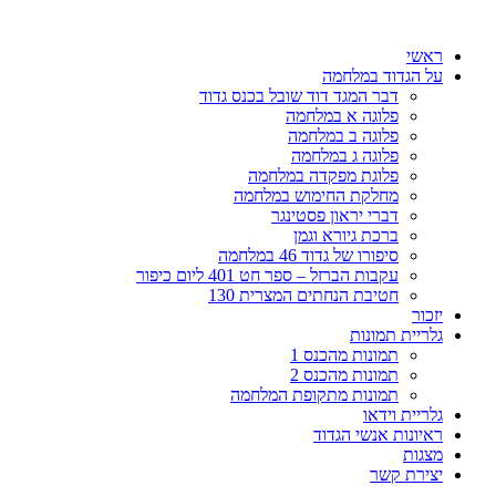
דלג
לתוכן
ראשי
על הגדוד במלחמה
דבר המגד דוד שובל בכנס גדוד
פלוגה א במלחמה
פלוגה ב במלחמה
פלוגה ג במלחמה
פלוגת מפקדה במלחמה
מחלקת החימוש במלחמה
דברי יראון פסטינגר
ברכת גיורא וגמן
סיפורו של גדוד 46 במלחמה
עקבות הברזל – ספר חט 401 ליום כיפור
חטיבת הנחתים המצרית 130
יזכור
גלריית תמונות
תמונות מהכנס 1
תמונות מהכנס 2
תמונות מתקופת המלחמה
גלריית וידאו
ראיונות אנשי הגדוד
מצגות
יצירת קשר