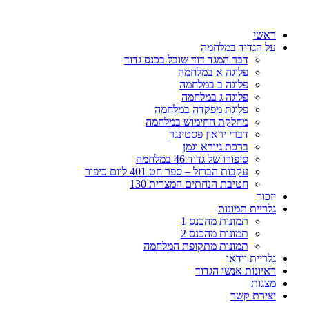
דלג
לתוכן
ראשי
על הגדוד במלחמה
דבר המגד דוד שובל בכנס גדוד
פלוגה א במלחמה
פלוגה ב במלחמה
פלוגה ג במלחמה
פלוגת מפקדה במלחמה
מחלקת החימוש במלחמה
דברי יראון פסטינגר
ברכת גיורא וגמן
סיפורו של גדוד 46 במלחמה
עקבות הברזל – ספר חט 401 ליום כיפור
חטיבת הנחתים המצרית 130
יזכור
גלריית תמונות
תמונות מהכנס 1
תמונות מהכנס 2
תמונות מתקופת המלחמה
גלריית וידאו
ראיונות אנשי הגדוד
מצגות
יצירת קשר