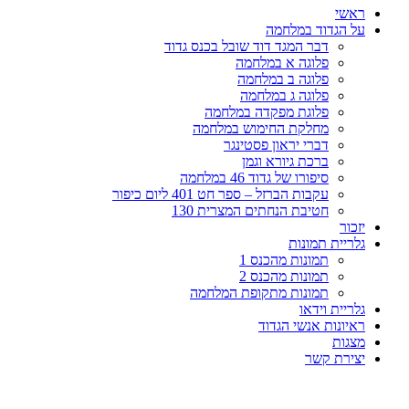
ראשי
על הגדוד במלחמה
דבר המגד דוד שובל בכנס גדוד
פלוגה א במלחמה
פלוגה ב במלחמה
פלוגה ג במלחמה
פלוגת מפקדה במלחמה
מחלקת החימוש במלחמה
דברי יראון פסטינגר
ברכת גיורא וגמן
סיפורו של גדוד 46 במלחמה
עקבות הברזל – ספר חט 401 ליום כיפור
חטיבת הנחתים המצרית 130
יזכור
גלריית תמונות
תמונות מהכנס 1
תמונות מהכנס 2
תמונות מתקופת המלחמה
גלריית וידאו
ראיונות אנשי הגדוד
מצגות
יצירת קשר