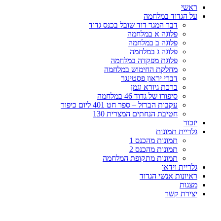
ראשי
על הגדוד במלחמה
דבר המגד דוד שובל בכנס גדוד
פלוגה א במלחמה
פלוגה ב במלחמה
פלוגה ג במלחמה
פלוגת מפקדה במלחמה
מחלקת החימוש במלחמה
דברי יראון פסטינגר
ברכת גיורא וגמן
סיפורו של גדוד 46 במלחמה
עקבות הברזל – ספר חט 401 ליום כיפור
חטיבת הנחתים המצרית 130
יזכור
גלריית תמונות
תמונות מהכנס 1
תמונות מהכנס 2
תמונות מתקופת המלחמה
גלריית וידאו
ראיונות אנשי הגדוד
מצגות
יצירת קשר