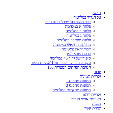
דלג
לתוכן
ראשי
על הגדוד במלחמה
דבר המגד דוד שובל בכנס גדוד
פלוגה א במלחמה
פלוגה ב במלחמה
פלוגה ג במלחמה
פלוגת מפקדה במלחמה
מחלקת החימוש במלחמה
דברי יראון פסטינגר
ברכת גיורא וגמן
סיפורו של גדוד 46 במלחמה
עקבות הברזל – ספר חט 401 ליום כיפור
חטיבת הנחתים המצרית 130
יזכור
גלריית תמונות
תמונות מהכנס 1
תמונות מהכנס 2
תמונות מתקופת המלחמה
גלריית וידאו
ראיונות אנשי הגדוד
מצגות
יצירת קשר