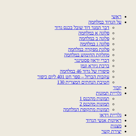
דלג
לתוכן
ראשי
על הגדוד במלחמה
דבר המגד דוד שובל בכנס גדוד
פלוגה א במלחמה
פלוגה ב במלחמה
פלוגה ג במלחמה
פלוגת מפקדה במלחמה
מחלקת החימוש במלחמה
דברי יראון פסטינגר
ברכת גיורא וגמן
סיפורו של גדוד 46 במלחמה
עקבות הברזל – ספר חט 401 ליום כיפור
חטיבת הנחתים המצרית 130
יזכור
גלריית תמונות
תמונות מהכנס 1
תמונות מהכנס 2
תמונות מתקופת המלחמה
גלריית וידאו
ראיונות אנשי הגדוד
מצגות
יצירת קשר