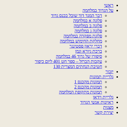
ראשי
על הגדוד במלחמה
דבר המגד דוד שובל בכנס גדוד
פלוגה א במלחמה
פלוגה ב במלחמה
פלוגה ג במלחמה
פלוגת מפקדה במלחמה
מחלקת החימוש במלחמה
דברי יראון פסטינגר
ברכת גיורא וגמן
סיפורו של גדוד 46 במלחמה
עקבות הברזל – ספר חט 401 ליום כיפור
חטיבת הנחתים המצרית 130
יזכור
גלריית תמונות
תמונות מהכנס 1
תמונות מהכנס 2
תמונות מתקופת המלחמה
גלריית וידאו
ראיונות אנשי הגדוד
מצגות
יצירת קשר