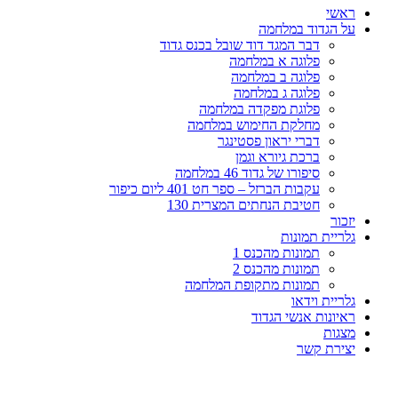
ראשי
על הגדוד במלחמה
דבר המגד דוד שובל בכנס גדוד
פלוגה א במלחמה
פלוגה ב במלחמה
פלוגה ג במלחמה
פלוגת מפקדה במלחמה
מחלקת החימוש במלחמה
דברי יראון פסטינגר
ברכת גיורא וגמן
סיפורו של גדוד 46 במלחמה
עקבות הברזל – ספר חט 401 ליום כיפור
חטיבת הנחתים המצרית 130
יזכור
גלריית תמונות
תמונות מהכנס 1
תמונות מהכנס 2
תמונות מתקופת המלחמה
גלריית וידאו
ראיונות אנשי הגדוד
מצגות
יצירת קשר