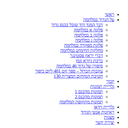
דלג
לתוכן
ראשי
על הגדוד במלחמה
דבר המגד דוד שובל בכנס גדוד
פלוגה א במלחמה
פלוגה ב במלחמה
פלוגה ג במלחמה
פלוגת מפקדה במלחמה
מחלקת החימוש במלחמה
דברי יראון פסטינגר
ברכת גיורא וגמן
סיפורו של גדוד 46 במלחמה
עקבות הברזל – ספר חט 401 ליום כיפור
חטיבת הנחתים המצרית 130
יזכור
גלריית תמונות
תמונות מהכנס 1
תמונות מהכנס 2
תמונות מתקופת המלחמה
גלריית וידאו
ראיונות אנשי הגדוד
מצגות
יצירת קשר