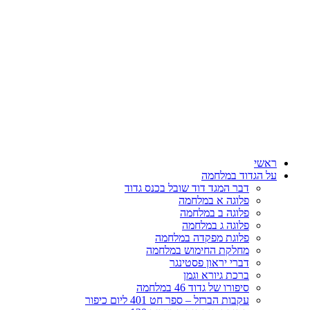
דלג
לתוכן
ראשי
על הגדוד במלחמה
דבר המגד דוד שובל בכנס גדוד
פלוגה א במלחמה
פלוגה ב במלחמה
פלוגה ג במלחמה
פלוגת מפקדה במלחמה
מחלקת החימוש במלחמה
דברי יראון פסטינגר
ברכת גיורא וגמן
סיפורו של גדוד 46 במלחמה
עקבות הברזל – ספר חט 401 ליום כיפור