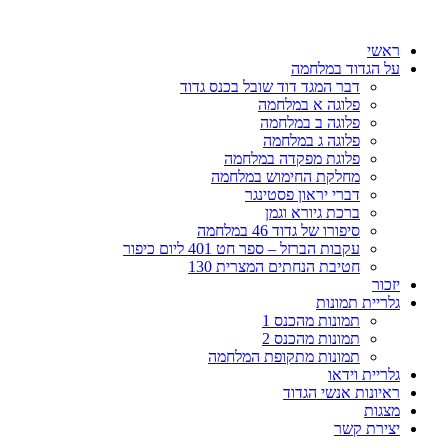
דלג
לתוכן
ראשי
על הגדוד במלחמה
דבר המגד דוד שובל בכנס גדוד
פלוגה א במלחמה
פלוגה ב במלחמה
פלוגה ג במלחמה
פלוגת מפקדה במלחמה
מחלקת החימוש במלחמה
דברי יראון פסטינגר
ברכת גיורא וגמן
סיפורו של גדוד 46 במלחמה
עקבות הברזל – ספר חט 401 ליום כיפור
חטיבת הנחתים המצרית 130
יזכור
גלריית תמונות
תמונות מהכנס 1
תמונות מהכנס 2
תמונות מתקופת המלחמה
גלריית וידאו
ראיונות אנשי הגדוד
מצגות
יצירת קשר