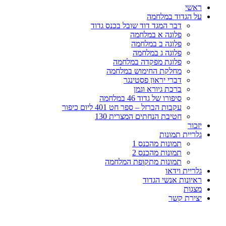
ראשי
על הגדוד במלחמה
דבר המגד דוד שובל בכנס גדוד
פלוגה א במלחמה
פלוגה ב במלחמה
פלוגה ג במלחמה
פלוגת מפקדה במלחמה
מחלקת החימוש במלחמה
דברי יראון פסטינגר
ברכת גיורא וגמן
סיפורו של גדוד 46 במלחמה
עקבות הברזל – ספר חט 401 ליום כיפור
חטיבת הנחתים המצרית 130
יזכור
גלריית תמונות
תמונות מהכנס 1
תמונות מהכנס 2
תמונות מתקופת המלחמה
גלריית וידאו
ראיונות אנשי הגדוד
מצגות
יצירת קשר