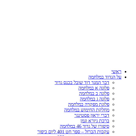
דלג
לתוכן
ראשי
על הגדוד במלחמה
דבר המגד דוד שובל בכנס גדוד
פלוגה א במלחמה
פלוגה ב במלחמה
פלוגה ג במלחמה
פלוגת מפקדה במלחמה
מחלקת החימוש במלחמה
דברי יראון פסטינגר
ברכת גיורא וגמן
סיפורו של גדוד 46 במלחמה
עקבות הברזל – ספר חט 401 ליום כיפור