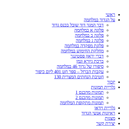
דלג
לתוכן
ראשי
על הגדוד במלחמה
דבר המגד דוד שובל בכנס גדוד
פלוגה א במלחמה
פלוגה ב במלחמה
פלוגה ג במלחמה
פלוגת מפקדה במלחמה
מחלקת החימוש במלחמה
דברי יראון פסטינגר
ברכת גיורא וגמן
סיפורו של גדוד 46 במלחמה
עקבות הברזל – ספר חט 401 ליום כיפור
חטיבת הנחתים המצרית 130
יזכור
גלריית תמונות
תמונות מהכנס 1
תמונות מהכנס 2
תמונות מתקופת המלחמה
גלריית וידאו
ראיונות אנשי הגדוד
מצגות
יצירת קשר