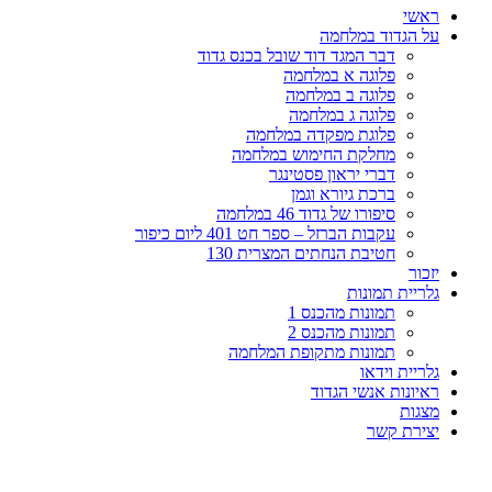
ראשי
על הגדוד במלחמה
דבר המגד דוד שובל בכנס גדוד
פלוגה א במלחמה
פלוגה ב במלחמה
פלוגה ג במלחמה
פלוגת מפקדה במלחמה
מחלקת החימוש במלחמה
דברי יראון פסטינגר
ברכת גיורא וגמן
סיפורו של גדוד 46 במלחמה
עקבות הברזל – ספר חט 401 ליום כיפור
חטיבת הנחתים המצרית 130
יזכור
גלריית תמונות
תמונות מהכנס 1
תמונות מהכנס 2
תמונות מתקופת המלחמה
גלריית וידאו
ראיונות אנשי הגדוד
מצגות
יצירת קשר