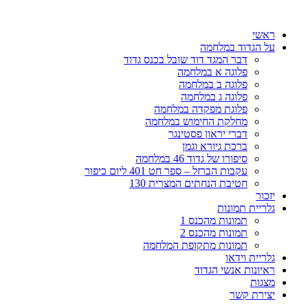
דלג
לתוכן
ראשי
על הגדוד במלחמה
דבר המגד דוד שובל בכנס גדוד
פלוגה א במלחמה
פלוגה ב במלחמה
פלוגה ג במלחמה
פלוגת מפקדה במלחמה
מחלקת החימוש במלחמה
דברי יראון פסטינגר
ברכת גיורא וגמן
סיפורו של גדוד 46 במלחמה
עקבות הברזל – ספר חט 401 ליום כיפור
חטיבת הנחתים המצרית 130
יזכור
גלריית תמונות
תמונות מהכנס 1
תמונות מהכנס 2
תמונות מתקופת המלחמה
גלריית וידאו
ראיונות אנשי הגדוד
מצגות
יצירת קשר