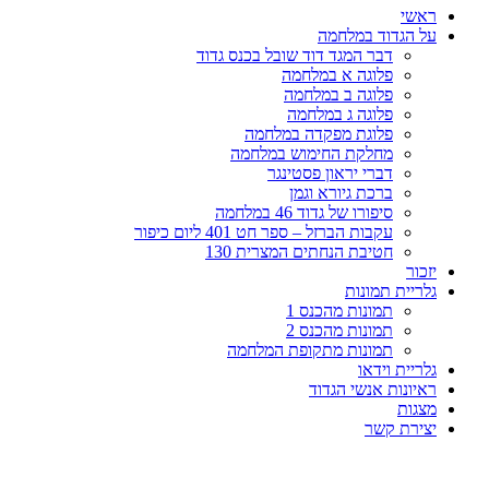
ראשי
על הגדוד במלחמה
דבר המגד דוד שובל בכנס גדוד
פלוגה א במלחמה
פלוגה ב במלחמה
פלוגה ג במלחמה
פלוגת מפקדה במלחמה
מחלקת החימוש במלחמה
דברי יראון פסטינגר
ברכת גיורא וגמן
סיפורו של גדוד 46 במלחמה
עקבות הברזל – ספר חט 401 ליום כיפור
חטיבת הנחתים המצרית 130
יזכור
גלריית תמונות
תמונות מהכנס 1
תמונות מהכנס 2
תמונות מתקופת המלחמה
גלריית וידאו
ראיונות אנשי הגדוד
מצגות
יצירת קשר