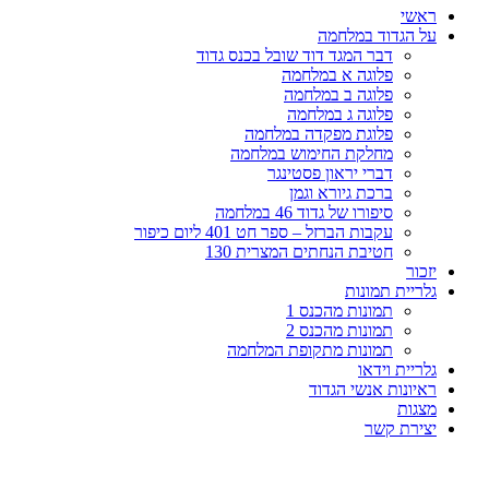
ראשי
על הגדוד במלחמה
דבר המגד דוד שובל בכנס גדוד
פלוגה א במלחמה
פלוגה ב במלחמה
פלוגה ג במלחמה
פלוגת מפקדה במלחמה
מחלקת החימוש במלחמה
דברי יראון פסטינגר
ברכת גיורא וגמן
סיפורו של גדוד 46 במלחמה
עקבות הברזל – ספר חט 401 ליום כיפור
חטיבת הנחתים המצרית 130
יזכור
גלריית תמונות
תמונות מהכנס 1
תמונות מהכנס 2
תמונות מתקופת המלחמה
גלריית וידאו
ראיונות אנשי הגדוד
מצגות
יצירת קשר