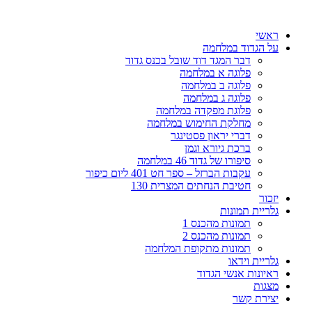
דלג
לתוכן
ראשי
על הגדוד במלחמה
דבר המגד דוד שובל בכנס גדוד
פלוגה א במלחמה
פלוגה ב במלחמה
פלוגה ג במלחמה
פלוגת מפקדה במלחמה
מחלקת החימוש במלחמה
דברי יראון פסטינגר
ברכת גיורא וגמן
סיפורו של גדוד 46 במלחמה
עקבות הברזל – ספר חט 401 ליום כיפור
חטיבת הנחתים המצרית 130
יזכור
גלריית תמונות
תמונות מהכנס 1
תמונות מהכנס 2
תמונות מתקופת המלחמה
גלריית וידאו
ראיונות אנשי הגדוד
מצגות
יצירת קשר