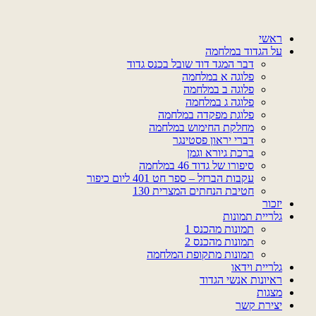
דלג
לתוכן
ראשי
על הגדוד במלחמה
דבר המגד דוד שובל בכנס גדוד
פלוגה א במלחמה
פלוגה ב במלחמה
פלוגה ג במלחמה
פלוגת מפקדה במלחמה
מחלקת החימוש במלחמה
דברי יראון פסטינגר
ברכת גיורא וגמן
סיפורו של גדוד 46 במלחמה
עקבות הברזל – ספר חט 401 ליום כיפור
חטיבת הנחתים המצרית 130
יזכור
גלריית תמונות
תמונות מהכנס 1
תמונות מהכנס 2
תמונות מתקופת המלחמה
גלריית וידאו
ראיונות אנשי הגדוד
מצגות
יצירת קשר