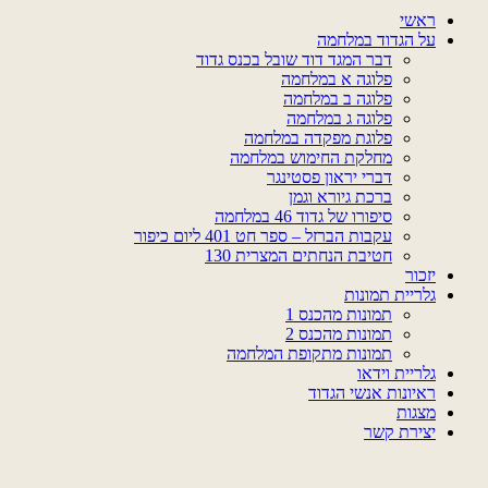
ראשי
על הגדוד במלחמה
דבר המגד דוד שובל בכנס גדוד
פלוגה א במלחמה
פלוגה ב במלחמה
פלוגה ג במלחמה
פלוגת מפקדה במלחמה
מחלקת החימוש במלחמה
דברי יראון פסטינגר
ברכת גיורא וגמן
סיפורו של גדוד 46 במלחמה
עקבות הברזל – ספר חט 401 ליום כיפור
חטיבת הנחתים המצרית 130
יזכור
גלריית תמונות
תמונות מהכנס 1
תמונות מהכנס 2
תמונות מתקופת המלחמה
גלריית וידאו
ראיונות אנשי הגדוד
מצגות
יצירת קשר