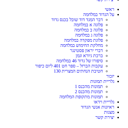
ראשי
על הגדוד במלחמה
דבר המגד דוד שובל בכנס גדוד
פלוגה א במלחמה
פלוגה ב במלחמה
פלוגה ג במלחמה
פלוגת מפקדה במלחמה
מחלקת החימוש במלחמה
דברי יראון פסטינגר
ברכת גיורא וגמן
סיפורו של גדוד 46 במלחמה
עקבות הברזל – ספר חט 401 ליום כיפור
חטיבת הנחתים המצרית 130
יזכור
גלריית תמונות
תמונות מהכנס 1
תמונות מהכנס 2
תמונות מתקופת המלחמה
גלריית וידאו
ראיונות אנשי הגדוד
מצגות
יצירת קשר