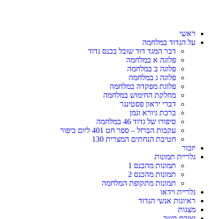
ראשי
על הגדוד במלחמה
דבר המגד דוד שובל בכנס גדוד
פלוגה א במלחמה
פלוגה ב במלחמה
פלוגה ג במלחמה
פלוגת מפקדה במלחמה
מחלקת החימוש במלחמה
דברי יראון פסטינגר
ברכת גיורא וגמן
סיפורו של גדוד 46 במלחמה
עקבות הברזל – ספר חט 401 ליום כיפור
חטיבת הנחתים המצרית 130
יזכור
גלריית תמונות
תמונות מהכנס 1
תמונות מהכנס 2
תמונות מתקופת המלחמה
גלריית וידאו
ראיונות אנשי הגדוד
מצגות
יצירת קשר