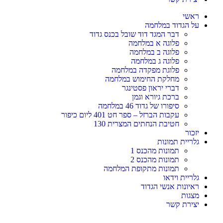
ראשי
על הגדוד במלחמה
דבר המגד דוד שובל בכנס גדוד
פלוגה א במלחמה
פלוגה ב במלחמה
פלוגה ג במלחמה
פלוגת מפקדה במלחמה
מחלקת החימוש במלחמה
דברי יראון פסטינגר
ברכת גיורא וגמן
סיפורו של גדוד 46 במלחמה
עקבות הברזל – ספר חט 401 ליום כיפור
חטיבת הנחתים המצרית 130
יזכור
גלריית תמונות
תמונות מהכנס 1
תמונות מהכנס 2
תמונות מתקופת המלחמה
גלריית וידאו
ראיונות אנשי הגדוד
מצגות
יצירת קשר