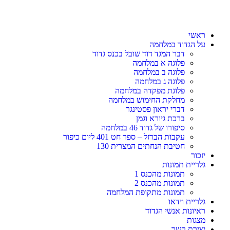
ראשי
על הגדוד במלחמה
דבר המגד דוד שובל בכנס גדוד
פלוגה א במלחמה
פלוגה ב במלחמה
פלוגה ג במלחמה
פלוגת מפקדה במלחמה
מחלקת החימוש במלחמה
דברי יראון פסטינגר
ברכת גיורא וגמן
סיפורו של גדוד 46 במלחמה
עקבות הברזל – ספר חט 401 ליום כיפור
חטיבת הנחתים המצרית 130
יזכור
גלריית תמונות
תמונות מהכנס 1
תמונות מהכנס 2
תמונות מתקופת המלחמה
גלריית וידאו
ראיונות אנשי הגדוד
מצגות
יצירת קשר