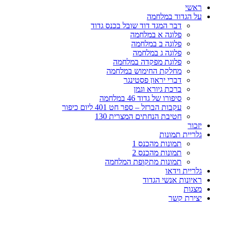
ראשי
על הגדוד במלחמה
דבר המגד דוד שובל בכנס גדוד
פלוגה א במלחמה
פלוגה ב במלחמה
פלוגה ג במלחמה
פלוגת מפקדה במלחמה
מחלקת החימוש במלחמה
דברי יראון פסטינגר
ברכת גיורא וגמן
סיפורו של גדוד 46 במלחמה
עקבות הברזל – ספר חט 401 ליום כיפור
חטיבת הנחתים המצרית 130
יזכור
גלריית תמונות
תמונות מהכנס 1
תמונות מהכנס 2
תמונות מתקופת המלחמה
גלריית וידאו
ראיונות אנשי הגדוד
מצגות
יצירת קשר