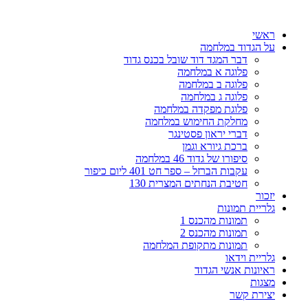
דלג
לתוכן
ראשי
על הגדוד במלחמה
דבר המגד דוד שובל בכנס גדוד
פלוגה א במלחמה
פלוגה ב במלחמה
פלוגה ג במלחמה
פלוגת מפקדה במלחמה
מחלקת החימוש במלחמה
דברי יראון פסטינגר
ברכת גיורא וגמן
סיפורו של גדוד 46 במלחמה
עקבות הברזל – ספר חט 401 ליום כיפור
חטיבת הנחתים המצרית 130
יזכור
גלריית תמונות
תמונות מהכנס 1
תמונות מהכנס 2
תמונות מתקופת המלחמה
גלריית וידאו
ראיונות אנשי הגדוד
מצגות
יצירת קשר