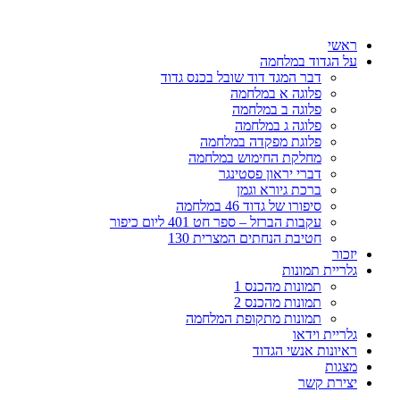
כן
ראשי
על הגדוד במלחמה
דבר המגד דוד שובל בכנס גדוד
פלוגה א במלחמה
פלוגה ב במלחמה
פלוגה ג במלחמה
פלוגת מפקדה במלחמה
מחלקת החימוש במלחמה
דברי יראון פסטינגר
ברכת גיורא וגמן
סיפורו של גדוד 46 במלחמה
עקבות הברזל – ספר חט 401 ליום כיפור
חטיבת הנחתים המצרית 130
יזכור
גלריית תמונות
תמונות מהכנס 1
תמונות מהכנס 2
תמונות מתקופת המלחמה
גלריית וידאו
ראיונות אנשי הגדוד
מצגות
יצירת קשר