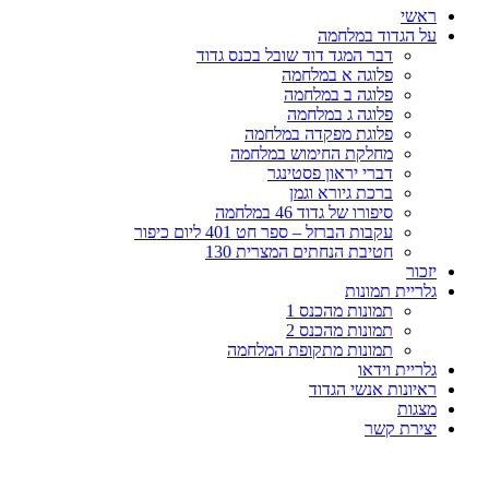
ראשי
על הגדוד במלחמה
דבר המגד דוד שובל בכנס גדוד
פלוגה א במלחמה
פלוגה ב במלחמה
פלוגה ג במלחמה
פלוגת מפקדה במלחמה
מחלקת החימוש במלחמה
דברי יראון פסטינגר
ברכת גיורא וגמן
סיפורו של גדוד 46 במלחמה
עקבות הברזל – ספר חט 401 ליום כיפור
חטיבת הנחתים המצרית 130
יזכור
גלריית תמונות
תמונות מהכנס 1
תמונות מהכנס 2
תמונות מתקופת המלחמה
גלריית וידאו
ראיונות אנשי הגדוד
מצגות
יצירת קשר