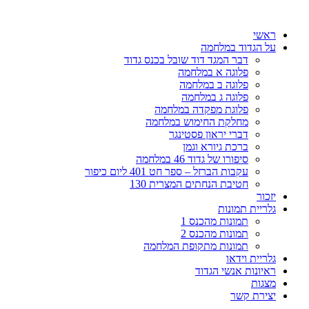
דלג
לתוכן
ראשי
על הגדוד במלחמה
דבר המגד דוד שובל בכנס גדוד
פלוגה א במלחמה
פלוגה ב במלחמה
פלוגה ג במלחמה
פלוגת מפקדה במלחמה
מחלקת החימוש במלחמה
דברי יראון פסטינגר
ברכת גיורא וגמן
סיפורו של גדוד 46 במלחמה
עקבות הברזל – ספר חט 401 ליום כיפור
חטיבת הנחתים המצרית 130
יזכור
גלריית תמונות
תמונות מהכנס 1
תמונות מהכנס 2
תמונות מתקופת המלחמה
גלריית וידאו
ראיונות אנשי הגדוד
מצגות
יצירת קשר