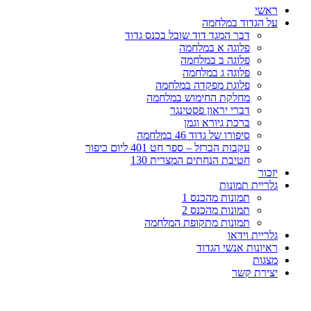
ראשי
על הגדוד במלחמה
דבר המגד דוד שובל בכנס גדוד
פלוגה א במלחמה
פלוגה ב במלחמה
פלוגה ג במלחמה
פלוגת מפקדה במלחמה
מחלקת החימוש במלחמה
דברי יראון פסטינגר
ברכת גיורא וגמן
סיפורו של גדוד 46 במלחמה
עקבות הברזל – ספר חט 401 ליום כיפור
חטיבת הנחתים המצרית 130
יזכור
גלריית תמונות
תמונות מהכנס 1
תמונות מהכנס 2
תמונות מתקופת המלחמה
גלריית וידאו
ראיונות אנשי הגדוד
מצגות
יצירת קשר