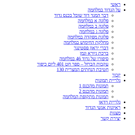
ראשי
על הגדוד במלחמה
דבר המגד דוד שובל בכנס גדוד
פלוגה א במלחמה
פלוגה ב במלחמה
פלוגה ג במלחמה
פלוגת מפקדה במלחמה
מחלקת החימוש במלחמה
דברי יראון פסטינגר
ברכת גיורא וגמן
סיפורו של גדוד 46 במלחמה
עקבות הברזל – ספר חט 401 ליום כיפור
חטיבת הנחתים המצרית 130
יזכור
גלריית תמונות
תמונות מהכנס 1
תמונות מהכנס 2
תמונות מתקופת המלחמה
גלריית וידאו
ראיונות אנשי הגדוד
מצגות
יצירת קשר