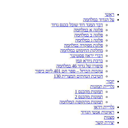
דלג
לתוכן
ראשי
על הגדוד במלחמה
דבר המגד דוד שובל בכנס גדוד
פלוגה א במלחמה
פלוגה ב במלחמה
פלוגה ג במלחמה
פלוגת מפקדה במלחמה
מחלקת החימוש במלחמה
דברי יראון פסטינגר
ברכת גיורא וגמן
סיפורו של גדוד 46 במלחמה
עקבות הברזל – ספר חט 401 ליום כיפור
חטיבת הנחתים המצרית 130
יזכור
גלריית תמונות
תמונות מהכנס 1
תמונות מהכנס 2
תמונות מתקופת המלחמה
גלריית וידאו
ראיונות אנשי הגדוד
מצגות
יצירת קשר