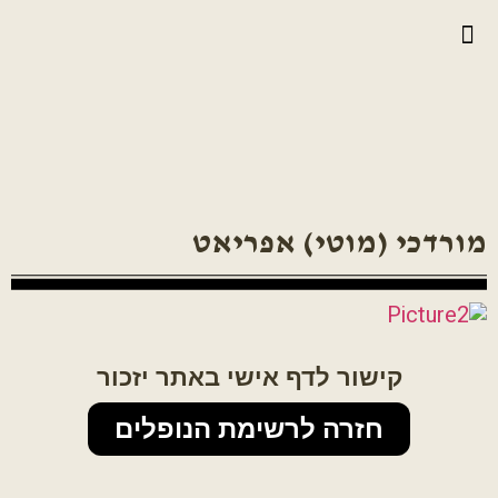
יצירת קשר
גלריית וידאו
ראיונות אנשי הגדוד
גלריית תמונות
על הגדוד במלחמה
מורדכי (מוטי) אפריאט
קישור לדף אישי באתר יזכור
חזרה לרשימת הנופלים