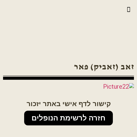
יצירת קשר
גלריית וידאו
ראיונות אנשי הגדוד
גלריית תמונות
על הגדוד במלחמה
זאב (זאביק) פאר
קישור לדף אישי באתר יזכור
חזרה לרשימת הנופלים