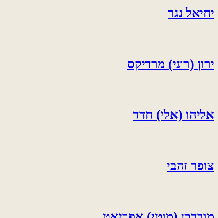
יחיאל נגר
ירון (רוני) מרדיקס
אליהו (אלי) חדד
צופר זהבי
מורדכי (מוטי) אפריאט