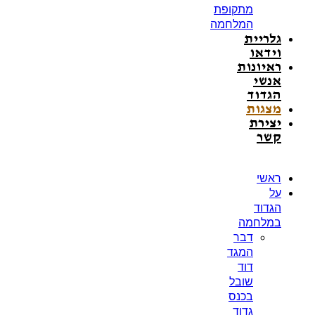
מתקופת
המלחמה
גלריית
וידאו
ראיונות
אנשי
הגדוד
מצגות
יצירת
קשר
ראשי
על
הגדוד
במלחמה
דבר
המגד
דוד
שובל
בכנס
גדוד