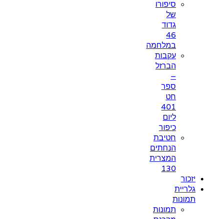
סיפורו
של
גדוד
46
במלחמה
עקבות
הברזל
–
ספר
חט
401
ליום
כיפור
חטיבת
הנחתים
המצרית
130
יזכור
גלריית
תמונות
תמונות