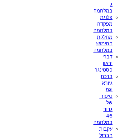
ג
במלחמה
פלוגת
מפקדה
במלחמה
מחלקת
החימוש
במלחמה
דברי
יראון
פסטינגר
ברכת
גיורא
וגמן
סיפורו
של
גדוד
46
במלחמה
עקבות
הברזל