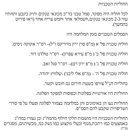
החוליות הטכניות
לכל חוליה היה מפקד, סמל טכני בד"כ מכונאי טנקים ותיק בקבע ותחתיו
עוד 2-3 מכונאי טנקים,חשמלאי אחד וחמש צריח אחד (ראו פירוט
בהמשך).
הסמלים הטכניים בזמן המלחמה היו:
חוליה טכנית פל' א (מ"פ סרן ירון מרדיקס ז"ל)– רס"ר אקוקה ניסים.
חוליה טכנית פל' ב' ( מ"פ עירא עפרון)– רס"ר טולדנו דוד.
חוליה טכנית פל' ג' ( מ"פ ירון רם)– רס"ר סגל זאב.
חוליה טכנית פל' ה' – (מ"פ אלי ליבני) -שלוויץ יהודה.
בחוליות הנ"ל צורפו בשעת חירום גם חובש וקשר.
החוליות היו אורגניות בפלוגות וכפופות למפקד הפלוגה.
החוליות נעו הן באימונים והן במלחמה בצמוד לפלוגה ופעלו על פי סדרי
העדיפויות שקבע להם הסמ"פ.
החוליות הטכניות היו מושכות חלקי חילוף מהמח"ג וכן נעזרו במח"ג
באמצעים כמו רתכת,מנוף ובעלי מקצוע כמו נשק כמ, מכשירנים, מסגרים
וכ"ו.