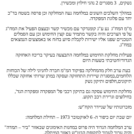
נשקים, 3 מסגרים 2 נהגי חילוץ ומכשירן.
במהלך השלבים השונים במלחמה נעה המחלקה וכן פרסה בשטח בד"כ
יחד עם פלוגת המפקדה.
מ"מ המח"ג נע ע"ג קומנדקר עם מכשיר קשר ובעצם הפעיל את המח"ג
על פי הצרכים והיה בקשר מתמיד עם קצין החימוש וכן עם הסמלים
הטכניים שפנו אליו ישירות לקבלת סיוע בח/ח או באמצעים הנמצאים
במח"ג.
פעילות מחלקת החימוש במלחמה התבצעה בעיקר בריכוז האחזקה
הגדודי\חטיבתי בשעות היום
בעת ערב חלק מהמחלקה בפיקוד המ"מ חברה לחניוני לילה של הכוחות
הלוחמים,במסגרת שיירות התחזוקה ועסקה במתן שרותי אחזקה שכללו
תיקונים,חלפים ותיקון נשק
מחלקת החימוש עסקה גם בתיקון רכבי פל' המפקדה ומפקדת הגד',
בחילוצים וגרירת רכב תקוע.
מזכרונותיו של שניידר הקח"ש:
יום שבת יום כיפור ה- 6 לאוקטובר 1973 – תחילת המלחמה:
ערב המלחמה הגדוד היה פרוס במחנות האימונים שבאזור "ביר – תמדה"
והיה ערוך לעבור לתקופת הבט"ש באזור המיתלה.