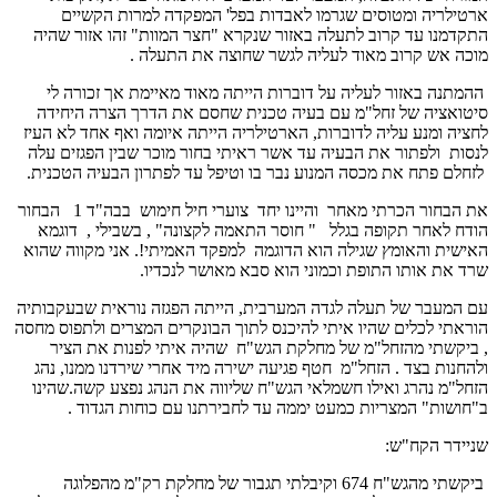
ארטילריה ומטוסים שגרמו לאבדות בפל' המפקדה למרות הקשיים
התקדמנו עד קרוב לתעלה באזור שנקרא "חצר המוות" זהו אזור שהיה
מוכה אש קרוב מאוד לעליה לגשר שחוצה את התעלה .
ההמתנה באזור לעליה על דוברות הייתה מאוד מאיימת אך זכורה לי
סיטואציה של זחל"מ עם בעיה טכנית שחסם את הדרך הצרה היחידה
לחציה ומנע עליה לדוברות, הארטילריה הייתה איומה ואף אחד לא העיז
לנסות ולפתור את הבעיה עד אשר ראיתי בחור מוכר שבין הפגזים עלה
לזחלם פתח את מכסה המנוע נבר בו וטיפל עד לפתרון הבעיה הטכנית.
את הבחור הכרתי מאחר והיינו יחד צוערי חיל חימוש בבה"ד 1 הבחור
הודח לאחר תקופה בגלל " חוסר התאמה לקצונה" , בשבילי , דוגמא
האישית והאומץ שגילה הוא הדוגמה למפקד האמיתי!. אני מקווה שהוא
שרד את אותו התופת וכמוני הוא סבא מאושר לנכדיו.
עם המעבר של תעלה לגדה המערבית, הייתה הפגזה נוראית שבעקבותיה
הוראתי לכלים שהיו איתי להיכנס לתוך הבונקרים המצרים ולתפוס מחסה
, ביקשתי מהזחל"מ של מחלקת הגש"ח שהיה איתי לפנות את הציר
ולהחנות בצד . הזחל"מ חטף פגיעה ישירה מיד אחרי שירדנו ממנו, נהג
הזחל"מ נהרג ואילו חשמלאי הגש"ח שליווה את הנהג נפצע קשה.שהינו
ב"חושות" המצריות כמעט יממה עד לחבירתנו עם כוחות הגדוד .
שניידר הקח"ש:
ביקשתי מהגש"ח 674 וקיבלתי תגבור של מחלקת רק"מ מהפלוגה