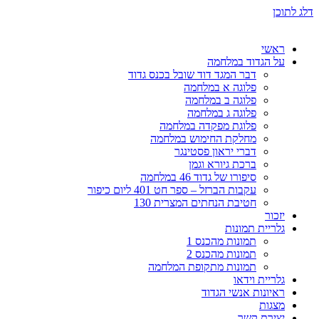
דלג לתוכן
ראשי
על הגדוד במלחמה
דבר המגד דוד שובל בכנס גדוד
פלוגה א במלחמה
פלוגה ב במלחמה
פלוגה ג במלחמה
פלוגת מפקדה במלחמה
מחלקת החימוש במלחמה
דברי יראון פסטינגר
ברכת גיורא וגמן
סיפורו של גדוד 46 במלחמה
עקבות הברזל – ספר חט 401 ליום כיפור
חטיבת הנחתים המצרית 130
יזכור
גלריית תמונות
תמונות מהכנס 1
תמונות מהכנס 2
תמונות מתקופת המלחמה
גלריית וידאו
ראיונות אנשי הגדוד
מצגות
יצירת קשר