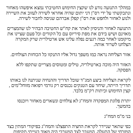
במהלך התנועה נודע לנו שקצין החימוש החטיבתי נמצא איפשהו מאחור
ונתבקשתי על ידי רס"ן דני יתום שהיה אחראי לשירה לעזוב את השיירה
ולנוע לאחור ולחפש את רס"ן קפלן אברהם שניסה לחבור לשירה.
התנועה לאחור והניסיון לאתר את קח"ש החטיבה הבהיר לנו שהמצרים
מאזינם ושיש בידם את מפת סיריוס עם כל הקודים וכל פעם שציינו את
מיקומנו לאחר כמה רגעים נפלה עלינו אש ארטילרית שרק המקרה
הצלחנו לשרוד אותה.
אזור הצליחה נראה כמו משפך גדול אליו התנקזו כל הכוחות הצולחים.
האזור היה מוכה בארטילריה, טילים ומטוסים מצריים שתקפו ללא
הפסקה.
לקראת הצליחה ביצע המג"ד שובל תדריך וההנחיה שניתנה לנו באותו
תדריך הייתה, שיחד עם הטנקים נכנסים רק גורמי רפואה מזוחל"מים ,
קצין החימוש וכיתות רק"מ בלבד.
יתרת פלוגת המפקדה והמח"ג לא צולחים ונשארים מאחור ויוכנסו
בהמשך.
בני מ"מ המח"ג
כפי שתאר שניידר לקראת החציה התפצלנו והמח"ג בפיקודי המתין בצד
המזרחי של התעלה, המעבר לצד המערבי היה מאוד בעייתי,תקיפות