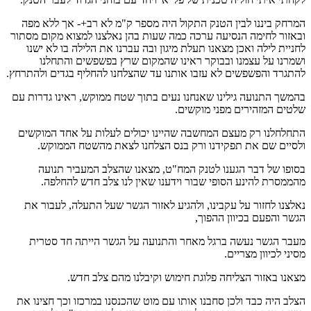
המרחק ביננו לבין הטנק התקול היה מספר ק"מ לא רב+- אך ללא מפה
ובאזור לחימה הנסיעה ערכה כמה שעות בהן נאלצנו למצוא מקום מסתור
לחניית לילה ואכן מצאנו תעלת מיגון ובה עברנו את הלילה בו לא ישנו
ושמרנו על עצמנו ובבוקר ראינו שהמקום שרץ בפשפשים והתחלנו
להתגרד והפשפשים לא עזבו אותנו עד שהצלחנו להחליף בגדים ולהתרחץ.
בהמשך התנועה גילינו שאנחנו נעים בתוך שטח ממוקש, ראינו גדרות עם
שלטים המזהירים מפני מוקשים.
התחלחלנו רק מעצם המחשבה שהיינו יכולים לעלות על אחד המוקשים
ולסיים שם את תפקידנו ורק בנס הצלחנו לצאת מהשטח הממוקש.
בסופו של דבר הגענו לטנק המח"ט, מצאנו שהצלב המעביר תנועה
מהממסרת להינע הסופי שבור וידענו שאין לנו צלב חדש להחלפה.
נאלצנו לחזור על עקבינו, ולהגיע לאזור הגשר שעל התעלה, לעבור את
הגשר והפעם בכיוון ההפוך,
מעבר הגשר נעשה ברגל מאחר והתנועה על הגשר הייתה חד סטרית
מסיני לכיוון מצריים.
מצאנו באזור הצליחה פלוגת חימוש וקיבלנו מהם צלב חדש.
הצלב היה כבד ולכן סחבנו אותו עם מוט שהכנסנו במרכזו וכך חצינו את