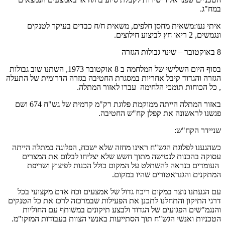
במח"ג.
איתי נעו:משאית מחסן חלפים, משאית ח/ח כבדים בעיקר לטנקים
ונגמשים, 2 ריאו חץ לביצוע חילוצים.
8 באוקטובר – שינוי גבולות הגזרה
בסוף היום השלישי של המלחמה ב 8 אוקטובר 1973, השתנו שוב גבולות
הגזרה והגדוד קיבל אחריות במסגרת החטיבה בגזרה הדרומית של התעלה
, כל הכוחות תומכי הלחימה עברו לאזור המתלה.
באזור המתלה הייתה ממוקמת פלוגת רק"מ קדמית של גש"ח 674 ושם
פגשנו לראשונה את קפלן קח"ש החטיבה.
שניידר הקח"ש:
כשהגענו לפלוגת הגש"ח ראינו מחזה שלא ישכח, הפלוגה במתלה הייתה
עסוקה בהכנות לנטישה מתוך חשש שלא יצליחו לבלום את המצרים
העומדים כנראה להשתלט על המקום כולל הכנות לפיצוץ ושריפת
המתקנים והגנראטורים שהיו במקום.
עם הגעתנו נוצר במקום ריכוז גדול של אמצעים וכח אדם מקצועי בכל
דרגי התיקון והתחלנו לתכנן את הפעילות שבמרכזה לרכז את כל הטנקים
והנגמ"שים הפגועים של הגדוד ולבצע תיקונים במשותף עם החוליות
הטכניות ואנשי הגש"ח תוך הסתייעות באנשי הצוות בעבודות המזקו"מ.