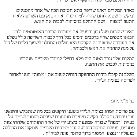
באחד המקרים ראינו שריפה בתא חטיבת הכח של אחד מהטנקים
וביקשתי שטנק לוחם שהיה לצידו יגרור את הטנק עם השריפה לאזור
התעוז "מצווה " ושם התחלנו בניסיונות לכבות את האש.
ראינו שהצוות פעל נכון והפעיל את מערכת הכיבוי האוטומטית ולכן
הבאנו מטפים שהיו ברכבים וניסינו בכל דרך לכבות השריפה כולל ניצלנו
את העובדה שבאזור זה הקרקע היא חולית והתחלנו לשפוך דליים של חול
על מנת להחניק את האש ולכבותה.
המקום אליו נגרר הטנק היה מלא בחיילי קומנדו מיצריים שנהדפו
בניסיונות לכבוש את התעוז.
בשלב זה קיבלו כוחות התחזוקה הנחיה לעזוב את "מצווה" ונענו לאחור
לפריסה בצומת הג'ידי.
בני מ"מ מחג:
עם פריסת המחג בצומת הג'ידי ביצענו תיקונים בכל מה שנתבקש וחיפשנו
עוד עבודה,נתקבלה בקשה מיחידת תותחנים שפרסה בסמוך לצומת על
בעיית "רמפה" שבורה שמונעת ביצוע ירי של אחד התותחים,שלחתי צוות
מסגרים, פעולת התיקון הופרעה ע"י מטוסים מיצריים שתקפו את הסוללה
בפעולה זו נפצע המסגר ברוך סרוסי, פונה לביה"ח .