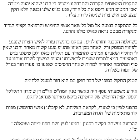
התקפת המטוסים הקרבה והתרחקנו מהג'יפ כי הבנו שהוא יהווה מטרה
ואכן המטוס הגיע ריסס את כל הוודי, פגע בג'יפ שלנו ובטנק הלא תקין
ופצע שם איש צוות שניסה לירות עליו .
כל ההתקפה בוצעה אל מול כל שאר אנשי החימוש והרפואה וקציני הגדוד
ומנקודת מבטם נראה כאילו כולנו נהרגנו.
כשחלפה הסכנה וחזרנו לג'יפ , עסקנו בהגשת עזרה לאיש הצוות שנפגע
ולפינויו המוסק ורק לאחר מכן ראינו שהג'יפ נפגע קשות מאחר והבנו שאין
לו תחליף ושאנחנו אמונים להתמודד עם תקלות כאלו ולכן טיפלנו בגיפ
באמצעים המאולתרים שעמדו לראשותנו והג'יפ המשיך לשרת אותנו עד
סוף המלחמה ואחריה למרות שאחד הרסיסים שפגעו בו פערו חור בגודל
של תפוח בשלדה.
הטנק התקול בסופו של דבר תוקן וגם הוא חזר למעגל הלחימה.
אירוע משמעותי נוסף היה כאשר טנק המח"ט אל"מ דן שומרון התקלקל
וקפלן, קצין החימוש של החטיבה ביקש מאיתנו שנדאג לתקנו.
ברצוני לציין כי לצערי, לקראת הצליחה, לא קיבלנו (אנשי החימוש) מפות
קוד מתאימות של הגדה המערבית,
ההכוונה נעשתה בקשר בסגנון "תגיעו לעץ ושם תפנו ימינה ושמאלה "
וכ"ו.
לקחתי איתי חוליה טכנית של פל' א' ויחד עם בוחני הגדוד לעבר הטנק.