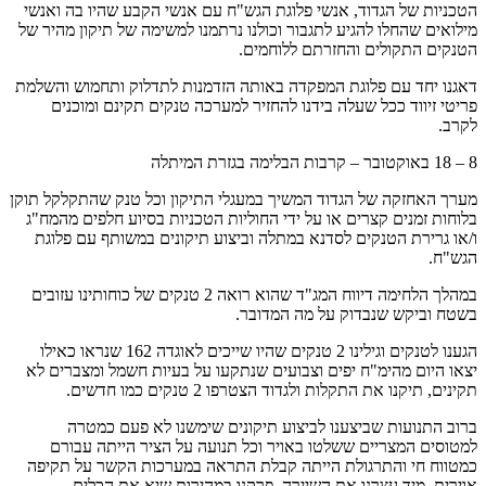
הטכניות של הגדוד, אנשי פלוגת הגש"ח עם אנשי הקבע שהיו בה ואנשי
מילואים שהחלו להגיע לתגבור וכולנו נרתמנו למשימה של תיקון מהיר של
הטנקים התקולים והחזרתם ללוחמים.
דאגנו יחד עם פלוגת המפקדה באותה הזדמנות לתדלוק ותחמוש והשלמת
פריטי זיווד ככל שעלה בידנו להחזיר למערכה טנקים תקינם ומוכנים
לקרב.
8 – 18 באוקטובר – קרבות הבלימה בגזרת המיתלה
מערך האחזקה של הגדוד המשיך במעגלי התיקון וכל טנק שהתקלקל תוקן
בלוחות זמנים קצרים או על ידי החוליות הטכניות בסיוע חלפים מהמח"ג
ו/או גרירת הטנקים לסדנא במתלה וביצוע תיקונים במשותף עם פלוגת
הגש"ח.
במהלך הלחימה דיווח המג"ד שהוא רואה 2 טנקים של כוחותינו עזובים
בשטח וביקש שנבדוק על מה המדובר.
הגענו לטנקים וגילינו 2 טנקים שהיו שייכים לאוגדה 162 שנראו כאילו
יצאו היום מהימ"ח יפים וצבועים שנתקעו על בעיות חשמל ומצברים לא
תקינים, תיקנו את התקלות ולגדוד הצטרפו 2 טנקים כמו חדשים.
ברוב התנועות שביצענו לביצוע תיקונים שימשנו לא פעם כמטרה
למטוסים המצריים ששלטו באויר וכל תנועה על הציר הייתה עבורם
כמטווח חי והתרגולת הייתה קבלת התראה במערכות הקשר על תקיפה
אוירית, מיד עצרנו את השיירה, פרקנו במהירות שיא את הכלים