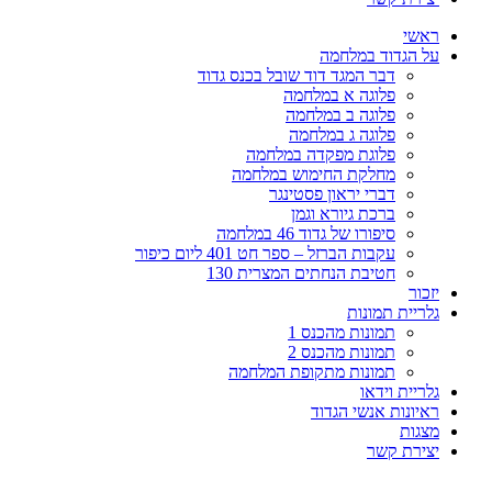
ראשי
על הגדוד במלחמה
דבר המגד דוד שובל בכנס גדוד
פלוגה א במלחמה
פלוגה ב במלחמה
פלוגה ג במלחמה
פלוגת מפקדה במלחמה
מחלקת החימוש במלחמה
דברי יראון פסטינגר
ברכת גיורא וגמן
סיפורו של גדוד 46 במלחמה
עקבות הברזל – ספר חט 401 ליום כיפור
חטיבת הנחתים המצרית 130
יזכור
גלריית תמונות
תמונות מהכנס 1
תמונות מהכנס 2
תמונות מתקופת המלחמה
גלריית וידאו
ראיונות אנשי הגדוד
מצגות
יצירת קשר