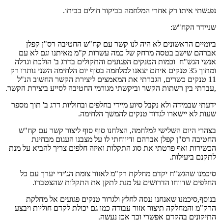
נפגשתי איתו רק אחרי המלחמה בביקור חולים בביתו.
שניידר הקח"ש:
ביומיים הראשונים לא היה לנו קשר עם קח"ש החטיבה רס"ן קפלן
אברהם שישב בטסה מרחק של כמה עשרות ק"מ מאיתנו וגם לא עם
אנשי הגש"ח וכמות הטנקים הפגועים והתקולים בדרג ב' הולכת וגדלה
ומתוך 35 טנקים איתם יצאנו למלחמה בסוף יום הלחימה השני נותרו רק
11 טנקים כשרים, הגברתי את המאמצים ליצירת הקשר החשוב הנ"ל
,עברתי בין רשתות הקשר וביקשתי מגורמי החטיבה לסייע ביצירת הקשר.
ידעתי שבמידה ולא נקבל סיוע מיידי בחלפים ובחוליות דרג ב' תוך מספר
שעות לא יישארו לגדוד טנקים להמשך הלחימה.
בצהרי היום השלישי למלחמה, הצלחנו סוף סוף ליצור קשר עם קח"ש
החטיבה רס"ן קפלן אברהם ודיווחתי לו על מצבנו העגום מבחינת
הכשירות ואף פרטתי את סוג התקלות ואיזה חלפים צריך להביא על מנת
לתקנם ביעילות.
סיכמנו שהגש"ח יקדם מחלקת רק"מ לאזור צומת הג'ידי יערך עם כל
החלפים שדווחו הדרושים על מנת לתקן את התקלות שהצטברו.
בנוסף,סיכמנו שאנחנו ננסה לחלץ ולגרור טנקים פגועים אל מחלקת
הרק"מ והמחלקה תיצור אזור עבודה כמו גם יכולת לקדם חוליות ויבצע
התיקונים בהקדם אפשרי וכך אכן נעשה.