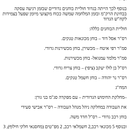
בנוסף לכך הייתה בגדוד חוליית בוחנים גדודיים שבזמן רגיעה עסקה
בבחינת הרק"מ ובזמן המלחמה שמשה ככוח מקצועי מיומן שפעל בצמידות
לקח"ש הגדוד
חוליית הבוחנים כללה:
רס"ר אסל דוד – בוחן מכונאות טנקים.
סמ"ר רפי איטח – מכשירן, בוחן מכשירנות גדודי.
סמ"ר מלמד עמנואל- בוחן מכשירנות.
רס"ל בן לולו יעקב (ציפי) – בוחן צריח גדודי.
רס"ר נר יהודה – בוחן חשמל טנקים.
המח"ג
–מחלקת החימוש הגדודית – עם מפקדה סג"מ בני גורן:
את העבודה במחלקה ניהל מנהל העבודה – רס"ר אבישי סעידי
בוחן רכב גדודי – רס"ל חדד משה.
ובנוסף 5 מכונאי רכב,2 חשמלאי רכב, 2 מפ"טים (מחסנאי חלקי חילוף), 3