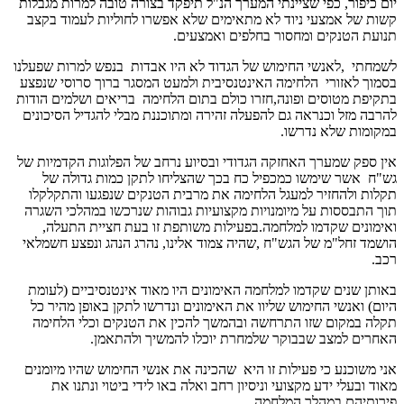
יום כיפור, כפי שציינתי המערך הנ"ל תיפקד בצורה טובה למרות מגבלות
קשות של אמצעי ניוד לא מתאימים שלא אפשרו לחוליות לעמוד בקצב
תנועת הטנקים ומחסור בחלפים ואמצעים.
לשמחתי ,לאנשי החימוש של הגדוד לא היו אבדות בנפש למרות שפעלנו
בסמוך לאזורי הלחימה האינטנסיבית ולמעט המסגר ברוך סרוסי שנפצע
בתקיפת מטוסים ופונה,חזרו כולם בתום הלחימה בריאים ושלמים הודות
להרבה מזל וכנראה גם להפעלה זהירה ומתוכננת מבלי להגדיל הסיכונים
במקומות שלא נדרשו.
אין ספק שמערך האחזקה הגדודי ובסיוע נרחב של הפלוגות הקדמיות של
גש"ח אשר שימשו כמכפיל כח בכך שהצליחו לתקן כמות גדולה של
תקלות ולהחזיר למעגל הלחימה את מרבית הטנקים שנפגעו והתקלקלו
תוך התבססות על מיומנויות מקצועיות גבוהות שנרכשו במהלכי השגרה
ואימונים שקדמו למלחמה.בפעילות משותפת זו בעת חציית התעלה,
הושמד זחל"מ של הגש"ח ,שהיה צמוד אלינו, נהרג הנהג ונפצע חשמלאי
רכב.
באותן שנים שקדמו למלחמה האימונים היו מאוד אינטנסיביים (לעומת
היום) ואנשי החימוש שליוו את האימונים ונדרשו לתקן באופן מהיר כל
תקלה במקום שזו התרחשה ובהמשך להכין את הטנקים וכלי הלחימה
האחרים למצב שבבוקר שלמחרת יוכלו להמשיך ולהתאמן.
אני משוכנע כי פעילות זו היא שהכינה את אנשי החימוש שהיו מיומנים
מאוד ובעלי ידע מקצועי וניסיון רחב ואלה באו לידי ביטוי ונתנו את
פירותיהם במהלך המלחמה.