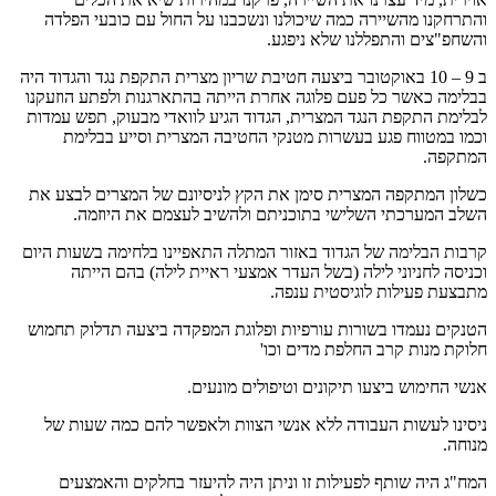
והתרחקנו מהשיירה כמה שיכולנו ונשכבנו על החול עם כובעי הפלדה
והשחפ"צים והתפללנו שלא ניפגע.
ב 9 – 10 באוקטובר ביצעה חטיבת שריון מצרית התקפת נגד והגדוד היה
בבלימה כאשר כל פעם פלוגה אחרת הייתה בהתארגנות ולפתע הוזעקנו
לבלימת התקפת הנגד המצרית, הגדוד הגיע לוואדי מבעוק, תפש עמדות
וכמו במטווח פגע בעשרות מטנקי החטיבה המצרית וסייע בבלימת
המתקפה.
כשלון המתקפה המצרית סימן את הקץ לניסיונם של המצרים לבצע את
השלב המערכתי השלישי בתוכניתם ולהשיב לעצמם את היוזמה.
קרבות הבלימה של הגדוד באזור המתלה התאפיינו בלחימה בשעות היום
וכניסה לחניוני לילה (בשל העדר אמצעי ראיית לילה) בהם הייתה
מתבצעת פעילות לוגיסטית ענפה.
הטנקים נעמדו בשורות עורפיות ופלוגת המפקדה ביצעה תדלוק תחמוש
חלוקת מנות קרב החלפת מדים וכו'
אנשי החימוש ביצעו תיקונים וטיפולים מונעים.
ניסינו לעשות העבודה ללא אנשי הצוות ולאפשר להם כמה שעות של
מנוחה.
המח"ג היה שותף לפעילות זו וניתן היה להיעזר בחלקים והאמצעים