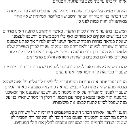
איתו וקיבלנו עדכוני מצב על פלוגות הטנקים.
האינפורמציה על הקרבות שהגדוד מנהל ועל הנפגעים שזה עתה נמסרה
לנו הכתה בנו והבהירה הבהר היטב שזו מלחמה אמיתית שאף אחד
מאיתנו לא חווה כמוה לפני כן.
המשכנו בתנועה מהירה לכיוון התעוז, כאשר התקרבנו לתעוז ראינו מדרום
לנו נגמ"שים וטנקים לא מזוהים ואף כלי רכב משונים וחשבנו לעצמנו
שאלה כנראה כוחות תגבור שנראה הגיעו לסייע לגדוד אך לפתע שמענו
צרורות שנורות לכיווננו ולאחריהם פגזי טנקים שנורו לכיוון השיירה שלנו
ולמזלנו לא פגעו. תוך כדי תנועה הרמתי משקפת וראיתי כלי רק"מ לא
מוכרים שחלקם מוסבים ברשתות הסוואה וחלקם מתמרנים.
למרות שהיה קשה מאוד לקלוט ובעיקר להפנים שמדובר בכוחות מיצריים
שעברו כבר את קו התעוז אליו אנחנו נעים.
הגברנו עוד יותר את מהירות נסיעתנו ומבלי לשים לב עלינו על איזה שהוא
מכסה מנוע שהיה מונח על הכביש כנראה כתוצאה מפגיעה באחד הכלים
שעברו לפנינו ומהעלייה על אותו מכסה מנוע חשבנו שנפגענו אך המשכנו
בתנועה תוך שאני נמצא בקשר עם הסמג"ד רס"ן רן מסד שהאיץ בנו על
מנת שנוכל לסייע לתעוז לבצע את משימותיו.
הגענו לתעוז, שאותו הכרנו היטב מהפעמים הקודמות של השהיה בקו,
פרקנו מהרכבים והסמג"ד הזועם כבר חיכה לנו ובקוצר רוח הסביר לנו
שטנקי הגדוד נלחמים בקו המעוזים ומנסים לחלץ את חילי המעוזים.