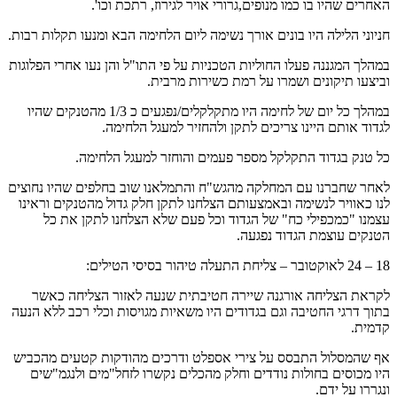
האחרים שהיו בו כמו מנופים,גרורי אויר לגירוז, רתכת וכו'.
חניוני הלילה היו בונים אורך נשימה ליום הלחימה הבא ומנעו תקלות רבות.
במהלך המגננה פעלו החוליות הטכניות על פי התו"ל והן נעו אחרי הפלוגות
וביצעו תיקונים ושמרו על רמת כשירות מרבית.
במהלך כל יום של לחימה היו מתקלקלים/נפגעים כ 1/3 מהטנקים שהיו
לגדוד אותם היינו צריכים לתקן ולהחזיר למעגל הלחימה.
כל טנק בגדוד התקלקל מספר פעמים והוחזר למעגל הלחימה.
לאחר שחברנו עם המחלקה מהגש"ח והתמלאנו שוב בחלפים שהיו נחוצים
לנו כאוויר לנשימה ובאמצעותם הצלחנו לתקן חלק גדול מהטנקים וראינו
עצמנו "כמכפילי כח" של הגדוד וכל פעם שלא הצלחנו לתקן את כל
הטנקים עוצמת הגדוד נפגעה.
18 – 24 לאוקטובר – צליחת התעלה טיהור בסיסי הטילים:
לקראת הצליחה אורגנה שיירה חטיבתית שנעה לאזור הצליחה כאשר
בתוך דרגי החטיבה וגם בגדודים היו משאיות מגויסות וכלי רכב ללא הנעה
קדמית.
אף שהמסלול התבסס על צירי אספלט ודרכים מהודקות קטעים מהכביש
היו מכוסים בחולות נודדים וחלק מהכלים נקשרו לזחל"מים ולנגמ"שים
ונגררו על ידם.