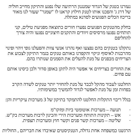
נעזרנו בטנק של הגדוד שמנגנון הרתיעה שלו נפגע והתיקון מחייב חוליה
של דרג ג' והפכנו אותו לטנק חילוץ קראנו לו "שמגר" שעזר לנו מאוד
בריכוז הכלים הפגועים לסדנא במתלה.
בחלק מהטנקים הפגועים נפערו חורים כתוצאה מפגיעת טילים, קני
תותחים נפגעו מרסיסים זיוודים והתקנים חיצוניים נפגעו והיה צורך
להחליפם
נתקלנו בטנקים בהם נפצעו ואף נהרגו אנשי צוות והפעלנו גופי זיהוי ופינוי
מהרבנות לאיסוף וניקוי והקפדנו באותם טנקים בגמר התיקון לצבוע את
הצריחים מבפנים על מנת להעלים את הסמנים שנותרו בהם.
את החורים בצריחים אי אפשר היה לתקן באופן סדור ולכן כיסינו אותם
עם פחים.
החלטנו לעבוד מהקל לכבד על מנת להחזיר יותר טנקים לשדה הקרב
בפחות זמן על מנת לאפשר לגדוד להמשיך במשימותיו.
בגלל ריבוי התקלות החלטנו להתמקד בתיקון של 3 מערכות עיקריות והן:
· תנועה – מערכות אוטומטי ביות ומזקו"מ
· אש – תקינות התותח ומערכות הירי והכינון לרבות מערכות בק"ש.
· שליטה – מערכות קשר פנים וקשר חוץ ומערכות תצפית.
הרגשנו כמשפחה אחת גדולה, הטנקיסטים שאיבדו את חבריהם , החוליות