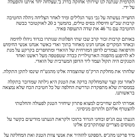
הקדמית שנתנה לנו שירותי אחזקה בדרג ב'.שצלחה יחד איתנו והופעלה
על ידי.
החצייה נעשתה על גבי גשר הגלילים ומיד לאחר הצליחה ניהלה החטיבה
קרבות שב"ש וחיסלה בסיס טילים, בהמשך ב 20 לאוקטובר כבשה
החטיבה עם גד' 46 את שדה התעופה פאיד.
באותם קרבות זכור קרב שבו שתי הפלוגות שנותרו בגדוד ניהלו לחימה
ובאחד המקרים אנחנו חנינו מאחור בתוך ואדי כאשר אנחנו אנשי החימוש
והרפואה נצמדים לדופן המזרחית של הוואדי ומתחפרים בקרקע על מנת
לא להיפגע מהפגזה הארטילרית כבדה שטפטפה מעל ראשנו ואחד
הטנקים היה תקול ועמד ליד הדופן המערבית של הואדי.
שלחתי את מחלקת הרק"מ שהוצמדה אלינו מהגש"ח שינסו לתקן התקלה.
לאחר זמן קצר שהמחלקה בדקה את הטנק היא גילתה שמדובר בתקלה
בממסרת שלא מתפקדת ונדרשת החלפה של כל חטיבת הכח שלא נמצאה
בראשותנו.
אמרתי להם שחייבים למצוא פתרון שיחזיר הטנק לפעולה והחלטתי
להצטרף אליהם ולתרום מניסיוני.
הגעתי עם הג'יפ ובוחני הגדוד בתוכו ולקראת הגעתנו מודיעים בקשר על
מטוסים מצריים שמתקרבים אלינו
מיד פרקנו מהג'יפ ,הספקנו להזהיר את אנשי צוות הטנק ואת המחלקה על