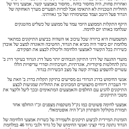
ואחרות פחות, היה מחסור בח/ח , מחסור באמצעי קשר, אמצעי ניוד של
החוליות הטכניות לא התאימו אבל למרות הפערים מערך האחזקה של
הגדוד פעל היטב ועמד במשימותיו ועל כך גאוותינו.
היקף התקלות הממוצע היומי עמד על ממוצע של כשליש מהטנקים
שנלחמו באותו יום לחימה.
המשמעות היא ברורה שכל עיכוב או השהיה בביצוע התיקונים במתאר
מלחמת יום כיפור היה מביא את הגדוד, החטיבה והאוגדה למצב של אובדן
כשירות בכל הקשור לאמצעי הלחימה וליכולת לבצע את תפקידם.
מועדי ההגעה של דרגי התיקון הגבוהים יותר מעל דרג הגדוד בעיקר דרג ב'
נתון להחלטות פיקודיות, אוגדתיות, חטיבתיות וסדרי עדיפויות הללו
עשויים להשפיע בצורה קשה על מצב הכשירות בגדוד.
אנשי החימוש בדרג הגדודי גם מסייעים בתיקון תקלות בדרג ב' וזאת על
ידי העברת דיווחים מקצועיים המכוונים את החוליות שמגיעות לבצע
התיקונים להגיע עם החלפים והאמצעים המתאימים ובכך ליעל ולקצר את
משכי התיקונים.
אמצעי לחימה פשוטים כמו נק"ל משקפות מצפנים וכ"ו הוחלפו אחד
תמורת מקולקל והפתרון הנ"ל היה אופטימאלי.
הזמינות המיידית לביצוע תיקונים ולשמירה על כשרות אמצעי הלחימה של
הגדוד נתונה בידי קציני ואנשי החימוש של כל גדוד ולגבי גדוד 46 במלחמת