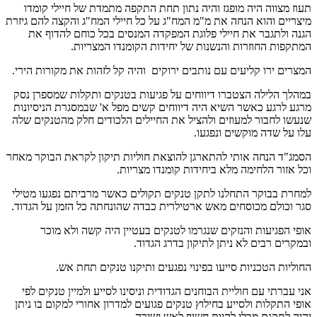
תעוז מצווה היה מופגז והיה נתון תחת התקפה מתמדת של חיילי קומדו
מיצריים והוא הנחה את מ"מ המח"ג על כל חיילי המח"ג והקצה להם גיזרת
הגנה ולתגבר את חיילי פלוגת המפקדה המנסים בכל כוחם להדוף את
המתקפות החוזרות והנשנות של יחידות הקומנדו המצריות.
המצרים ירו קליעים עם נותבים ירוקים והיה קל לזהות את מקורות הירי.
במהלך הלילה הצטברו דיווחים על פגיעות בטנקים ותקלות שמספרן נסק
מרגע לרגע כאשר השיא היה דיווחים קשים מפל א' שבמסגרת הניסיונות
שנעשו לחבור למעוזים ולהציל את החיילים הלכודים חלק מהטנקים שלה
עלו על שדה מוקשים ונפגעו.
הסמג"ד הנחה אותי להתארגן להוצאת חוליות תיקון לקראת הבוקר מאחר
וכל אזור הלחימה מלא ביחידות קומנדו מצריות.
למחרת בבוקר התחלנו לתקן טנקים תקולים כאשר מרביתם נפגעו מטילי
סגר וכולם מכוסחים מאש ארטילרית כבדה שהונחתה כל הזמן על הגדוד.
אופי הפגיעות והנזקים שנגרמו לטנקים בעטיין היה קשה ולא מוכר
ובמקרים רבים לא ניתן לתיקון בדרג הגדוד.
החוליות הטכניות סייעו בפינוי נפגעים ותיקנו טנקים תחת אש.
אני עברתי עם חוליית הבוחנים הגדודית וניסינו לסייע ולמיין טנקים לפי
אופי התקלות ולסייע בחילוץ טנקים פגועים למדרון אחורי למקום בו ניתן
יהיה לתקנם מבלי להיות חשוף לאש ישירה.