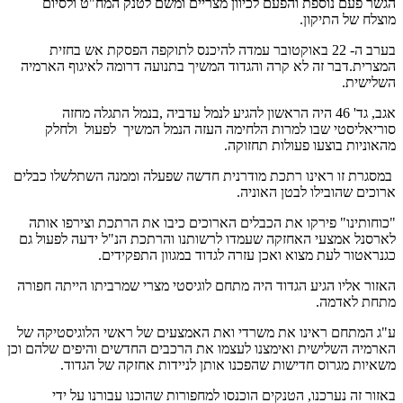
הגשר פעם נוספת והפעם לכיוון מצריים ומשם לטנק המח"ט ולסיום
מוצלח של התיקון.
בערב ה- 22 באוקטובר עמדה להיכנס לתוקפה הפסקת אש בחזית
המצרית.דבר זה לא קרה והגדוד המשיך בתנועה דרומה לאיגוף הארמיה
השלישית.
אגב, גד' 46 היה הראשון להגיע לנמל עדביה ,בנמל התגלה מחזה
סוריאליסטי שבו למרות הלחימה העזה הנמל המשיך לפעול ולחלק
מהאוניות בוצעו פעולות תחזוקה.
במסגרת זו ראינו רתכת מודרנית חדשה שפעלה וממנה השתלשלו כבלים
ארוכים שהובילו לבטן האוניה.
"כוחותינו" פירקו את הכבלים הארוכים כיבו את הרתכת וצירפו אותה
לארסנל אמצעי האחזקה שעמדו לרשותנו והרתכת הנ"ל ידעה לפעול גם
כגנראטור לעת מצוא ואכן עזרה לגדוד במגוון התפקידים.
האזור אליו הגיע הגדוד היה מתחם לוגיסטי מצרי שמרביתו הייתה חפורה
מתחת לאדמה.
ע"ג המתחם ראינו את משרדי ואת האמצעים של ראשי הלוגיסטיקה של
הארמיה השלישית ואימצנו לעצמו את הרכבים החדשים והיפים שלהם וכן
משאיות מגרוס חדישות שהפכנו אותן לניידות אחזקה של הגדוד.
באזור זה נערכנו, הטנקים הוכנסו למחפורות שהוכנו עבורנו על ידי