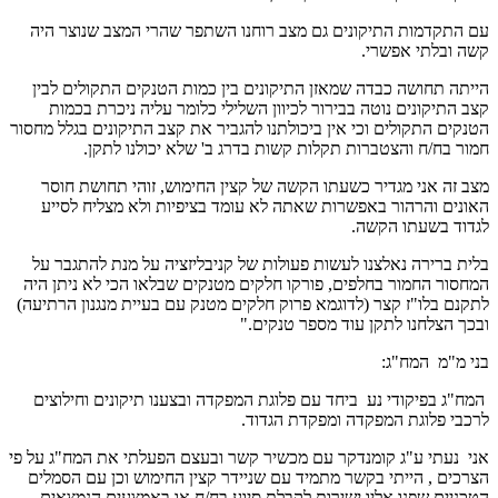
עם התקדמות התיקונים גם מצב רוחנו השתפר שהרי המצב שנוצר היה
קשה ובלתי אפשרי.
הייתה תחושה כבדה שמאזן התיקונים בין כמות הטנקים התקולים לבין
קצב התיקונים נוטה בבירור לכיוון השלילי כלומר עליה ניכרת בכמות
הטנקים התקולים וכי אין ביכולתנו להגביר את קצב התיקונים בגלל מחסור
חמור בח/ח והצטברות תקלות קשות בדרג ב' שלא יכולנו לתקן.
מצב זה אני מגדיר כשעתו הקשה של קצין החימוש, זוהי תחושת חוסר
האונים והרהור באפשרות שאתה לא עומד בציפיות ולא מצליח לסייע
לגדוד בשעתו הקשה.
בלית ברירה נאלצנו לעשות פעולות של קניבליזציה על מנת להתגבר על
המחסור החמור בחלפים, פורקו חלקים מטנקים שבלאו הכי לא ניתן היה
לתקנם בלו"ז קצר (לדוגמא פרוק חלקים מטנק עם בעיית מנגנון הרתיעה)
ובכך הצלחנו לתקן עוד מספר טנקים."
בני מ"מ המח"ג:
המח"ג בפיקודי נע ביחד עם פלוגת המפקדה ובצענו תיקונים וחילוצים
לרכבי פלוגת המפקדה ומפקדת הגדוד.
אני נעתי ע"ג קומנדקר עם מכשיר קשר ובעצם הפעלתי את המח"ג על פי
הצרכים , הייתי בקשר מתמיד עם שניידר קצין החימוש וכן עם הסמלים
הטכניים שפנו אליו ישירות לקבלת סיוע בח/ח או באמצעים הנמצאים