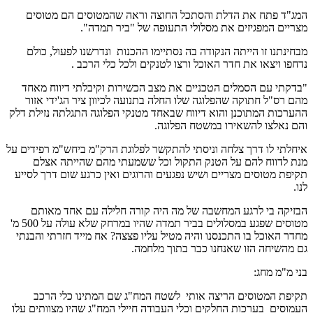
המג"ד פתח את הדלת והסתכל החוצה וראה שהמטוסים הם מטוסים
מצריים המפגיזים את מסלולי התעופה של "ביר תמדה".
מבחינתנו זו הייתה הנקודה בה נסתיימו ההכנות ונדרשנו לפעול, כולם
נדחפו ויצאו את חדר האוכל ורצו לטנקים ולכל כלי הרכב .
"בדקתי עם הסמלים הטכניים את מצב הכשירות וקיבלתי דיווח מאחד
מהם רס"ל חתוקה שהפלוגה שלו החלה בתנועה לכיוון ציר הג'ידי אזור
ההערכות המתוכנן והוא דיווח שבאחד מטנקי הפלוגה התגלתה נזילת דלק
והם נאלצו להשאירו במשטח הפלוגה.
איחלתי לו דרך צלחה וניסתי להתקשר לפלוגת הרק"מ ביחש"מ רפידים על
מנת לדווח להם על הטנק התקול וכל ששמעתי מהם שהייתה אצלם
תקיפת מטוסים מצריים ושיש נפגעים והרוגים ואין כרגע שום דרך לסייע
לנו.
הבזיקה בי לרגע המחשבה של מה היה קורה חלילה עם אחד מאותם
מטוסים שפגע במסלולים בביר תמדה שהיו במרחק שלא עולה על 500 מ'
מחדר האוכל בו התכנסנו והיה מטיל עליו פצצה? אח מייד חזרתי והבנתי
גם מהשיחה הזו שאנחנו כבר בתוך מלחמה.
בני מ"מ מחג:
תקיפת המטוסים הריצה אותי לשטח המח"ג שם המתינו כלי הרכב
העמוסים בערכות החלקים וכלי העבודה חיילי המח"ג שהיו מצוותים עלו