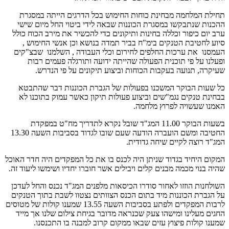
תחילת המלחמה מבחינת כוחות החימוש בכל הדרגים הייתה במסגרת
ההכנות שנתבקשו במסגרת הכוננות שבאה לידי ביטוי החל מיום שישי
ערב יום כיפור וכללה בחינות ותיקונים כדי להכשיר את מירב הכוח כולל
סיוע לחטיבת הטנקים בימ"ח בביר תמדה בנושא וכן אנשי החימוש ,
העמסנו את ערכות החלפים לחירום וכלי העבודה , השלמנו שבצ"קים
ופעלנו על פי תוכנית הפעולה שהייתה ידועה ותורגלה פעמים רבות
שעיקרה, תנועה בעקבות הכוחות וביצוע תיקונים על פי הנדרש.
כל שעות הבוקר המשכנו בפעולות של הגברת הכוננות דבר שהתבטא
בבחינת טנקים נגמ"שים וביצוע פעולות תיקון כאשר עמוק בתוכנו לא
האמנו שעשויה לפרוץ מלחמה.
בשעות הבוקר 11.00 המג"ד שובל נקרא לתדריך מח"ט במפקדת
החטיבה ומשם הועברה הודעה שעם שובו לגדוד בסביבות השעה 13.30
המג"ד רוצה לקיים שיחה גדודית.
המקום היחיד בגדוד שניתן היה לכנס בו את כל המפקדים היה חדר האוכל
שהיה בנוי מכמה מבנים קלים ויבילים אשר חוברו יחדיו ושימשו ליעוד זה.
השולחנות הוזזו לאחור סודרו הכיסאות מלפנים המג"ד נכנס והחל לעדכן
על הגברת הכוננות מיד בתום הכנס הצוותים נצטוו לשבת בתוך הטנקים
לרבות המפקדים ולפתע בסביבות השעה 13.55 שמענו קולות של מטוסים
החגים מעלינו ומישהו צעק שכנראה מדובר בגיחת צילום שלנו אך מייד
שמענו קולות פיצוץ עזים שבאו ממקום קרוב למבנה בו התכנסנו.