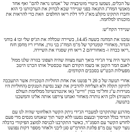
על הכלים, נשמעו ביטויי מוטיבציה של "אנחנו נראה להם" ואף אחד
מאנשי המח"ג התגאה בפני שניידר שבא לבדוק את הערכותנו כי הוא
וחברו התקינו מקלע מא"ג ליד דלת ריאו החלפים וזאת כדי להראות את
מוכנותו למלחמה.
שניידר הקח"ש:
עזבנו את המחנה בשעה 14.45, בשיירה שכללה את הג'יפ שלי ובו 4 בוחני
הגדוד, מאחורי קומנדקר של מ"מ המח"ג בני גורן, אחריו ריו מחסן ח/ח
,ריאו כבדה ו- מאחוריהם 2 ריאו חץ שסגרו את השיירה.
היעד היה ציר הג'ידי בואך תעוז מצווה שהיה הצפוני בגזרה שלנו ממול
לאגם המר הקטן או בשמו הקודם תעוז טכסטיל אותו הכרנו היטב
מפעילות הבט"ש בסבבים הקודמים.
אחרי תנועה של כ 20 ד' פגשנו את אחת החוליות הטכניות אשר התעכבה
לתיקון תקלה ולא הצליחה להדביק את קצב נסיעת הטנקים (החוליות היו
מנוידות ע"ג זחל"מי בנזין "ווייט" (או אינטרנשיונל ממלחמת העולם
השניה) ולכן היא נותרה מאחור ואנחנו צירפנו אותה אלינו והמשכנו
בתנועה.
מהרגע שהתקרבו למעברי הג'ידי ניתק הקשר האלחוטי שהיה לנו עם
הגדוד בגלל המיסוך ובעצם נסענו ללא קשר תוך שאנחנו מנסים מדי פעם
לחדש הקשר עם הסמג"ד, כאשר התקרבנו לכניסה למוצב הפיקודי בדבלה
נוצר קשר עם מ"פ פלוגת החרמ"ש סגן ליבני ולאחר מספר דקות נפגשנו