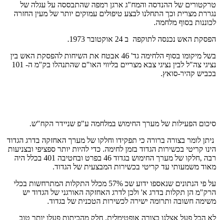
טרקטורים של ההנדסה והמח"ג ארגן רמפה שהתבססה על עגלה של
נגררת מצרית וכך התחלנו לבצע טיפולים עמוקים יותר של מעין החזרה
לכוננות בסוף מלחמה.
הפסקת האש נכנסה לתוקפה ב 24 אוקטובר 1973.
בשל מיקומו בסוף הלחימה גד' 46 אבטח את השיחות להפסקת האש בין
נציגי צה"ל לבין נציגי צבא מצריים בליווי האו"ם שהתנהלו בק"מ ה- 101
בכביש קהיר-סואץ.
סיכום הפעילות של מערך החימוש במלחמה ע"פ שניידר הקח"ש.
ניתן לומר בצורה ברורה כי תפקידו וחלקו של מערך האחזקה בדרג הגדוד
הינו קריטי בכשירות הגדוד בזמן לחימה. כדי להיות יותר ספציפי ובצניעות
רבה ,חלקו של מערך החימוש בגדוד 46 בפרט ובחטיבה 401 בכלל היה
מאוד משמעותי עד קריטי בכשירות המבצעית של הגדוד.
על פי הנתונים שנאספו ידוע שכ 57% מכלל התקלות המתרחשות בכלי
הרק"מ הן תקלות בדרג א' ולכן לדרג האחזקה האורגני של הגדוד יש
משימה חשובה ותרומה ישירה לכשירות הטכנית של בגדוד.
לא הכל פעל אצלנו בצורה אופטימלית, חלק מהכיתות פעלו יותר טוב