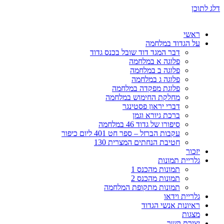
דלג לתוכן
ראשי
על הגדוד במלחמה
דבר המגד דוד שובל בכנס גדוד
פלוגה א במלחמה
פלוגה ב במלחמה
פלוגה ג במלחמה
פלוגת מפקדה במלחמה
מחלקת החימוש במלחמה
דברי יראון פסטינגר
ברכת גיורא וגמן
סיפורו של גדוד 46 במלחמה
עקבות הברזל – ספר חט 401 ליום כיפור
חטיבת הנחתים המצרית 130
יזכור
גלריית תמונות
תמונות מהכנס 1
תמונות מהכנס 2
תמונות מתקופת המלחמה
גלריית וידאו
ראיונות אנשי הגדוד
מצגות
יצירת קשר