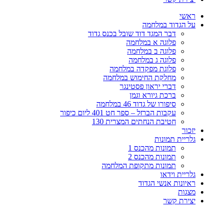
ראשי
על הגדוד במלחמה
דבר המגד דוד שובל בכנס גדוד
פלוגה א במלחמה
פלוגה ב במלחמה
פלוגה ג במלחמה
פלוגת מפקדה במלחמה
מחלקת החימוש במלחמה
דברי יראון פסטינגר
ברכת גיורא וגמן
סיפורו של גדוד 46 במלחמה
עקבות הברזל – ספר חט 401 ליום כיפור
חטיבת הנחתים המצרית 130
יזכור
גלריית תמונות
תמונות מהכנס 1
תמונות מהכנס 2
תמונות מתקופת המלחמה
גלריית וידאו
ראיונות אנשי הגדוד
מצגות
יצירת קשר